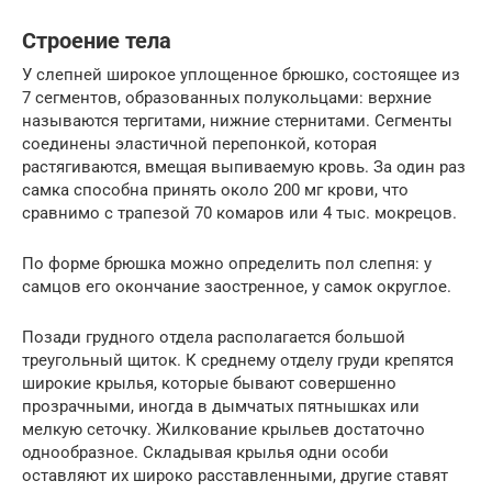
Строение тела
У слепней широкое уплощенное брюшко, состоящее из
7 сегментов, образованных полукольцами: верхние
называются тергитами, нижние стернитами. Сегменты
соединены эластичной перепонкой, которая
растягиваются, вмещая выпиваемую кровь. За один раз
самка способна принять около 200 мг крови, что
сравнимо с трапезой 70 комаров или 4 тыс. мокрецов.
По форме брюшка можно определить пол слепня: у
самцов его окончание заостренное, у самок округлое.
Позади грудного отдела располагается большой
треугольный щиток. К среднему отделу груди крепятся
широкие крылья, которые бывают совершенно
прозрачными, иногда в дымчатых пятнышках или
мелкую сеточку. Жилкование крыльев достаточно
однообразное. Складывая крылья одни особи
оставляют их широко расставленными, другие ставят