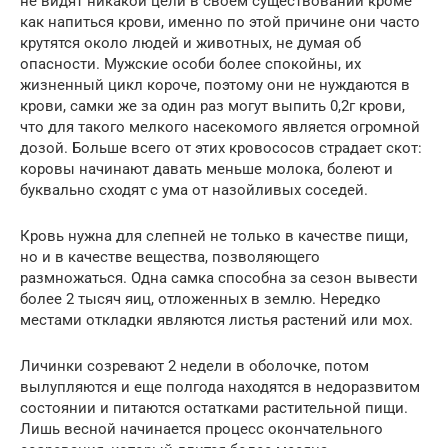
не видят никакой цели в своем существовании кроме
как напиться крови, именно по этой причине они часто
крутятся около людей и животных, не думая об
опасности. Мужские особи более спокойны, их
жизненный цикл короче, поэтому они не нуждаются в
крови, самки же за один раз могут выпить 0,2г крови,
что для такого мелкого насекомого является огромной
дозой. Больше всего от этих кровососов страдает скот:
коровы начинают давать меньше молока, болеют и
буквально сходят с ума от назойливых соседей.
Кровь нужна для слепней не только в качестве пищи,
но и в качестве вещества, позволяющего
размножаться. Одна самка способна за сезон вывести
более 2 тысяч яиц, отложенных в землю. Нередко
местами откладки являются листья растений или мох.
Личинки созревают 2 недели в оболочке, потом
вылупляются и еще полгода находятся в недоразвитом
состоянии и питаются остатками растительной пищи.
Лишь весной начинается процесс окончательного