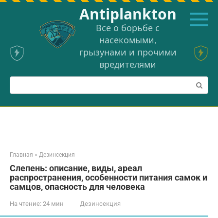
Перейти
Аntiplankton
к
контенту
Все о борьбе с
насекомыми,
грызунами и прочими
вредителями
Поиск:
Главная
»
Дезинсекция
Слепень: описание, виды, ареал
распространения, особенности питания самок и
самцов, опасность для человека
На чтение:
24 мин
Дезинсекция