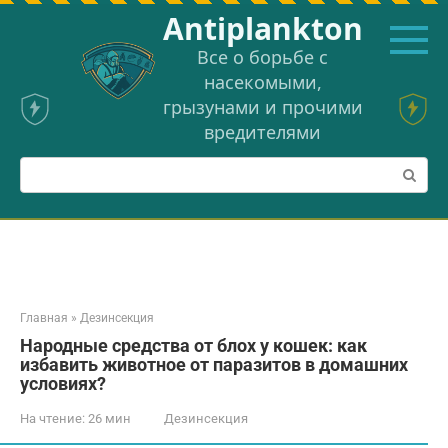
Перейти
Аntiplankton
к
контенту
Все о борьбе с
насекомыми,
грызунами и прочими
вредителями
Поиск:
Главная
»
Дезинсекция
Народные средства от блох у кошек: как
избавить животное от паразитов в домашних
условиях?
На чтение:
26 мин
Дезинсекция