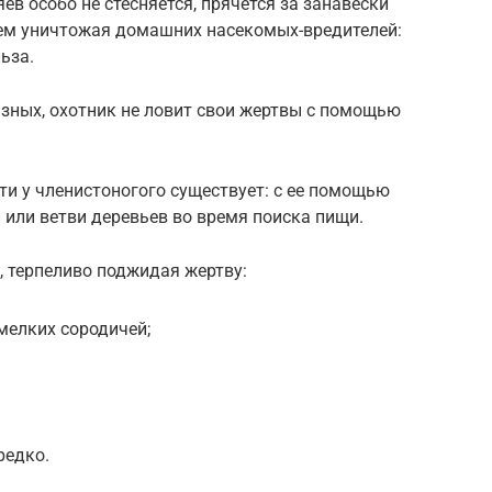
яев особо не стесняется, прячется за занавески
вием уничтожая домашних насекомых-вредителей:
ьза.
азных, охотник не ловит свои жертвы с помощью
ти у членистоногого существует: с ее помощью
 или ветви деревьев во время поиска пищи.
, терпеливо поджидая жертву:
мелких сородичей;
редко.