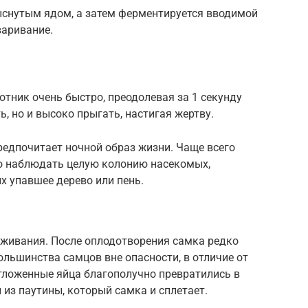
снутым ядом, а затем ферментируется вводимой
варивание.
отник очень быстро, преодолевая за 1 секунду
ь, но и высоко прыгать, настигая жертву.
редпочитает ночной образ жизни. Чаще всего
но наблюдать целую колонию насекомых,
х упавшее дерево или пень.
живания. После оплодотворения самка редко
ольшинства самцов вне опасности, в отличие от
тложенные яйца благополучно превратились в
 из паутины, который самка и сплетает.