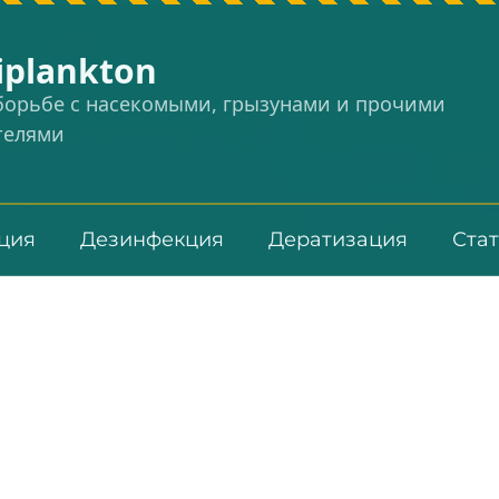
iplankton
 борьбе с насекомыми, грызунами и прочими
телями
ция
Дезинфекция
Дератизация
Ста