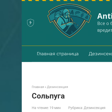
Перейти
к
Аnt
контенту
Все о
вреди
Главная страница
Дезинсек
Главная
»
Дезинсекция
Сольпуга
На чтение:
19 мин
Рубрика:
Дезинсекция