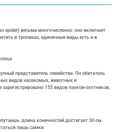
n spider) весьма многочисленно: оно включает
етить в тропиках, единичные виды есть и в
anteus
упный представитель семейства. Он обитатель
ьных видов насекомых, животных и
 зарегистрировано 155 видов пауков-охотников,
епутаешь: длина конечностей достигает 30 см.
статься лишь самки.