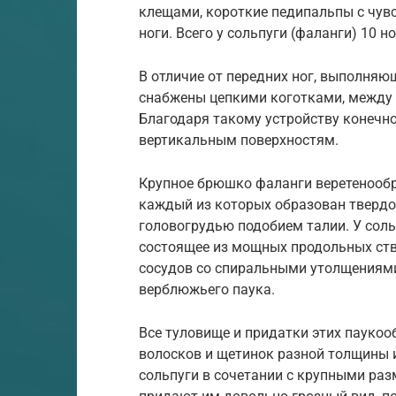
клещами, короткие педипальпы с чув
ноги. Всего у сольпуги (фаланги) 10 но
В отличие от передних ног, выполняю
снабжены цепкими коготками, между 
Благодаря такому устройству конечн
вертикальным поверхностям.
Крупное брюшко фаланги веретенообр
каждый из которых образован твердо
головогрудью подобием талии. У соль
состоящее из мощных продольных ст
сосудов со спиральными утолщениями
верблюжьего паука.
Все туловище и придатки этих пауко
волосков и щетинок разной толщины 
сольпуги в сочетании с крупными р