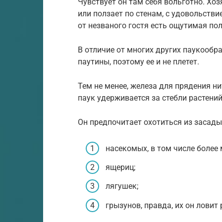
Чувствует он там себя вольготно. Хоз
или ползает по стенам, с удовольст
от незваного гостя есть ощутимая пол
В отличие от многих других паукообр
паутины, поэтому ее и не плетет.
Тем не менее, железа для прядения ни
паук удерживается за стебли растений
Он предпочитает охотиться из засады
насекомых, в том числе более 
ящериц;
лягушек;
грызунов, правда, их он ловит 