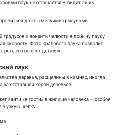
рабовый-паук не отличается – видит лишь
правиться даже с мелкими грызунами.
80 градусов и вонзить челюсти в добычу пауку
ая скорость! Фото крабового паука позволит
треть его во всех деталях.
ский паук
льства деревья, расщелины в камнях, иногда
 за отставшей корой деревьев.
ет зайти «в гости» в жилище человека – особое
е в узкую щелку.
ома