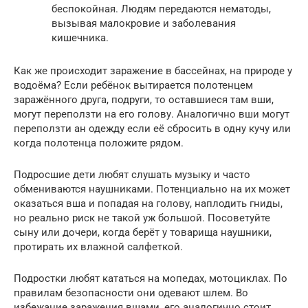
беспокойная. Людям передаются нематоды,
вызывая малокровие и заболевания
кишечника.
Как же происходит заражение в бассейнах, на природе у
водоёма? Если ребёнок вытирается полотенцем
заражённого друга, подруги, то оставшиеся там вши,
могут переползти на его голову. Аналогично вши могут
переползти ан одежду если её сбросить в одну кучу или
когда полотенца положите рядом.
Подросшие дети любят слушать музыку и часто
обмениваются наушниками. Потенциально на их может
оказаться вша и попадая на голову, наплодить гниды,
но реально риск не такой уж большой. Посоветуйте
сыну или дочери, когда берёт у товарища наушники,
протирать их влажной салфеткой.
Подростки любят кататься на мопедах, мотоциклах. По
правилам безопасности они одевают шлем. Во
избежание заражения вшами, его аналогично стоит