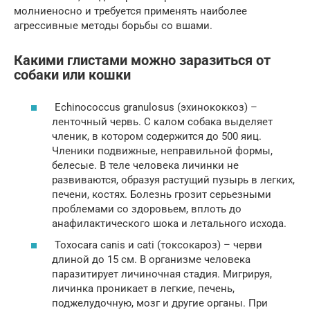
молниеносно и требуется применять наиболее
агрессивные методы борьбы со вшами.
Какими глистами можно заразиться от
собаки или кошки
Echinococcus granulosus (эхинококкоз) –
ленточный червь. С калом собака выделяет
членик, в котором содержится до 500 яиц.
Членики подвижные, неправильной формы,
белесые. В теле человека личинки не
развиваются, образуя растущий пузырь в легких,
печени, костях. Болезнь грозит серьезными
проблемами со здоровьем, вплоть до
анафилактического шока и летального исхода.
Toxocara canis и cati (токсокароз) – черви
длиной до 15 см. В организме человека
паразитирует личиночная стадия. Мигрируя,
личинка проникает в легкие, печень,
поджелудочную, мозг и другие органы. При