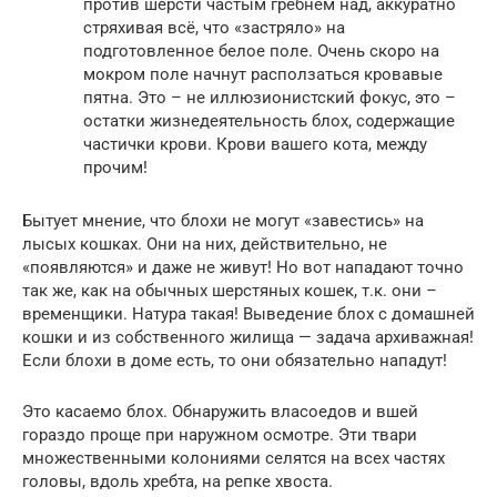
против шерсти частым гребнем над, аккуратно
стряхивая всё, что «застряло» на
подготовленное белое поле. Очень скоро на
мокром поле начнут расползаться кровавые
пятна. Это – не иллюзионистский фокус, это –
остатки жизнедеятельность блох, содержащие
частички крови. Крови вашего кота, между
прочим!
Бытует мнение, что блохи не могут «завестись» на
лысых кошках. Они на них, действительно, не
«появляются» и даже не живут! Но вот нападают точно
так же, как на обычных шерстяных кошек, т.к. они –
временщики. Натура такая! Выведение блох с домашней
кошки и из собственного жилища — задача архиважная!
Если блохи в доме есть, то они обязательно нападут!
Это касаемо блох. Обнаружить власоедов и вшей
гораздо проще при наружном осмотре. Эти твари
множественными колониями селятся на всех частях
головы, вдоль хребта, на репке хвоста.