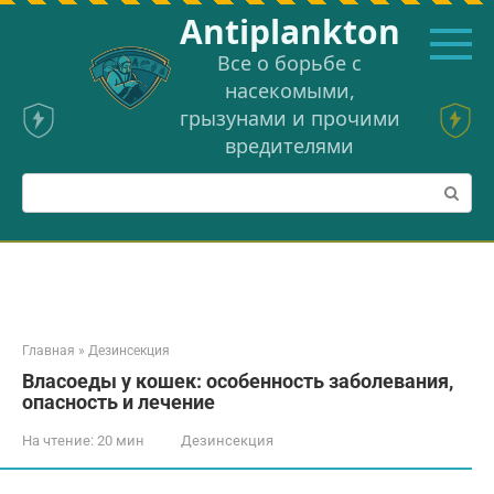
Перейти
Аntiplankton
к
контенту
Все о борьбе с
насекомыми,
грызунами и прочими
вредителями
Поиск:
Главная
»
Дезинсекция
Власоеды у кошек: особенность заболевания,
опасность и лечение
На чтение:
20 мин
Дезинсекция