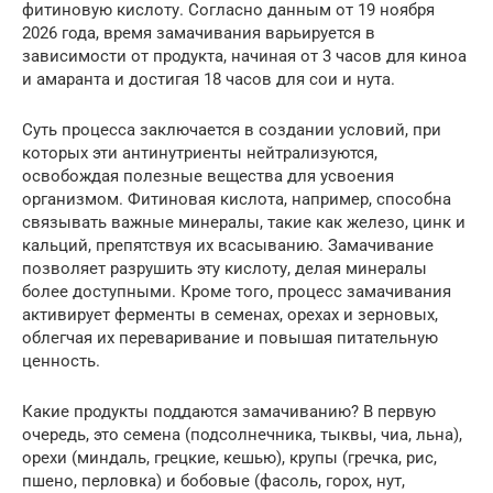
фитиновую кислоту. Согласно данным от 19 ноября
2026 года, время замачивания варьируется в
зависимости от продукта, начиная от 3 часов для киноа
и амаранта и достигая 18 часов для сои и нута.
Суть процесса заключается в создании условий, при
которых эти антинутриенты нейтрализуются,
освобождая полезные вещества для усвоения
организмом. Фитиновая кислота, например, способна
связывать важные минералы, такие как железо, цинк и
кальций, препятствуя их всасыванию. Замачивание
позволяет разрушить эту кислоту, делая минералы
более доступными. Кроме того, процесс замачивания
активирует ферменты в семенах, орехах и зерновых,
облегчая их переваривание и повышая питательную
ценность.
Какие продукты поддаются замачиванию? В первую
очередь, это семена (подсолнечника, тыквы, чиа, льна),
орехи (миндаль, грецкие, кешью), крупы (гречка, рис,
пшено, перловка) и бобовые (фасоль, горох, нут,