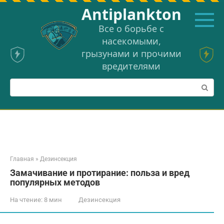
Перейти
Аntiplankton
к
контенту
Все о борьбе с
насекомыми,
грызунами и прочими
вредителями
Поиск:
Главная
»
Дезинсекция
Замачивание и протирание: польза и вред
популярных методов
На чтение:
8 мин
Дезинсекция