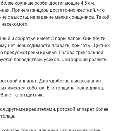
и более крупные особи, достигающие 4,5 см.
ная. Причем панцирь достаточно жесткий, что
ие с высоты, нападение мелких хищников. Такой
 насекомого.
дный и собратья имеет 3 пары лапок. Они почти
мому нет необходимости плавать, прыгать. Щитник
его предусмотрены крылья. Голова треугольной
уется посредством усиков. Они хорошо развиты,
ротовой аппарат. Для удобства высасывания
х имеется хоботок. Его толщина, как и длина,
ебляет клоп щитник.
ся другими вредителями, ротовой аппарат более
 толще.
 хоботок тонкий, длинный. Его возможностей