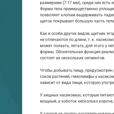
размерами (7-17 мм), среди них есть 
Форма тела преимущественно уплощен
позволяет клопам выдерживать паден
щиток покрывает большую часть тела
Как и особи других видов, щитник яго
не отличаются по длине, т. к. насеко
может ползать, летать, для этого у н
формы. Обонятельная функция реализ
состоят из нескольких сегментов.
Чтобы добывать пищу, предусмотрен 
соков растений, гемолимфы у насекомы
зависит от вида пищи, которую употр
У хищных насекомых, которые питают
мощный, а хоботок несколько короче,
У клопов из группы растительноядных