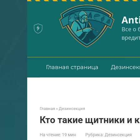
Перейти
к
Аnt
контенту
Все о
вреди
Главная страница
Дезинсек
Главная
»
Дезинсекция
Кто такие щитники и 
На чтение:
19 мин
Рубрика:
Дезинсекция