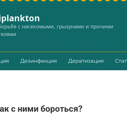
iplankton
 борьбе с насекомыми, грызунами и прочими
телями
ция
Дезинфекция
Дератизация
Ста
как с ними бороться?