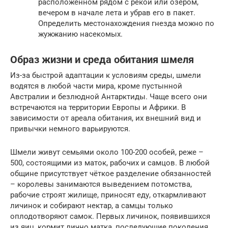
расположенном рядом с рекой или озером,
вечером в начале лета и убрав его в пакет.
Определить местонахождения гнезда можно по
жужжанию насекомых.
Образ жизни и среда обитания шмеля
Из-за быстрой адаптации к условиям среды, шмели
водятся в любой части мира, кроме пустынной
Австралии и безлюдной Антарктиды. Чаще всего они
встречаются на территории Европы и Африки. В
зависимости от ареала обитания, их внешний вид и
привычки немного варьируются.
Шмели живут семьями около 100-200 особей, реже –
500, состоящими из маток, рабочих и самцов. В любой
общине присутствует чёткое разделение обязанностей
– королевы занимаются выведением потомства,
рабочие строят жилище, приносят еду, откармливают
личинок и собирают нектар, а самцы только
оплодотворяют самок. Первых личинок, появившихся
из яиц, кормит лично матка, последующие поколения