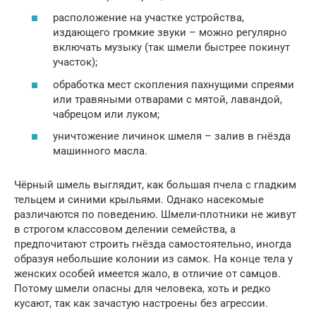
расположение на участке устройства,
издающего громкие звуки – можно регулярно
включать музыку (так шмели быстрее покинут
участок);
обработка мест скопления пахнущими спреями
или травяными отварами с мятой, лавандой,
чабрецом или луком;
уничтожение личинок шмеля – залив в гнёзда
машинного масла.
Чёрный шмель выглядит, как большая пчела с гладким
тельцем и синими крыльями. Однако насекомые
различаются по поведению. Шмели-плотники не живут
в строгом классовом делении семейства, а
предпочитают строить гнёзда самостоятельно, иногда
образуя небольшие колонии из самок. На конце тела у
женских особей имеется жало, в отличие от самцов.
Потому шмели опасны для человека, хоть и редко
кусают, так как зачастую настроены без агрессии.