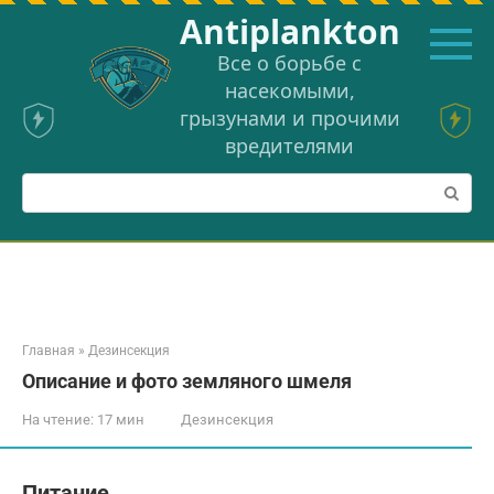
Перейти
Аntiplankton
к
контенту
Все о борьбе с
насекомыми,
грызунами и прочими
вредителями
Поиск:
Главная
»
Дезинсекция
Описание и фото земляного шмеля
На чтение:
17 мин
Дезинсекция
Питание