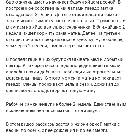
Свою жизнь шмель начинает будучи яйцом весной. В
построенное собственными лапами гнездо матка
откладывает 8-16 яиц. Для его строительства самка
заканчивают зимовку раньше остальных. Примерно к 6-
м суткам из яйца вылупляется личинка. В ближайшие 2
недели их дет кормить сама матка. Далее, на третьей
стадии, личинка превращается в куколку. Чуть больше,
чем через 2 недели, шмель перегрызает кокон.
В последствии в них будут складывать мед и добытый
нектар. Уже через месяц недавно родившиеся шмели
способны сами добывать необходимые строительные
материалы, пищу. С этого момента матка не покидает
гнездо. Самцы проживают целый сезон, доживая до
осени, когда оплодотворяют новую матку.
Рабочие самки живут не более 2 недель. Единственным
исключением является матка — она зимует.
В этом видео рассказывается о жизни одной матки с
весны по осень, от ее рождения и до ее смерти.