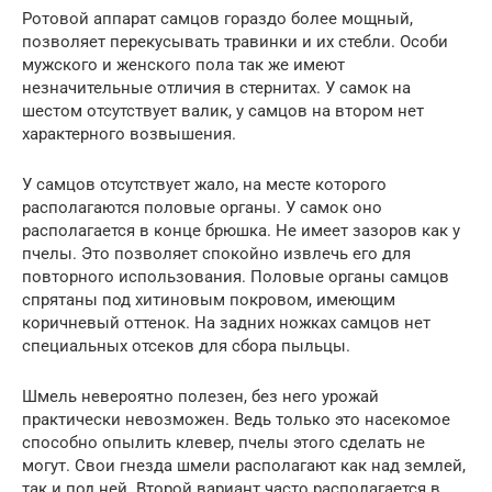
Ротовой аппарат самцов гораздо более мощный,
позволяет перекусывать травинки и их стебли. Особи
мужского и женского пола так же имеют
незначительные отличия в стернитах. У самок на
шестом отсутствует валик, у самцов на втором нет
характерного возвышения.
У самцов отсутствует жало, на месте которого
располагаются половые органы. У самок оно
располагается в конце брюшка. Не имеет зазоров как у
пчелы. Это позволяет спокойно извлечь его для
повторного использования. Половые органы самцов
спрятаны под хитиновым покровом, имеющим
коричневый оттенок. На задних ножках самцов нет
специальных отсеков для сбора пыльцы.
Шмель невероятно полезен, без него урожай
практически невозможен. Ведь только это насекомое
способно опылить клевер, пчелы этого сделать не
могут. Свои гнезда шмели располагают как над землей,
так и под ней. Второй вариант часто располагается в