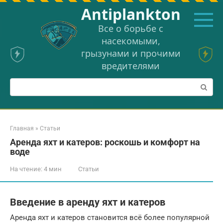
Перейти
Аntiplankton
к
контенту
Все о борьбе с
насекомыми,
грызунами и прочими
вредителями
Поиск:
Главная
»
Статьи
Аренда яхт и катеров: роскошь и комфорт на
воде
На чтение:
4 мин
Статьи
Введение в аренду яхт и катеров
Аренда яхт и катеров становится всё более популярной