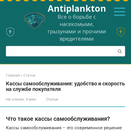
Перейти
Аntiplankton
к
контенту
Все о борьбе с
насекомыми,
грызунами и прочими
вредителями
Поиск:
Главная
»
Статьи
Кассы самообслуживания: удобство и скорость
на службе покупателя
На чтение:
3 мин
Статьи
Что такое кассы самообслуживания?
Кассы самообслуживания – это современное решение