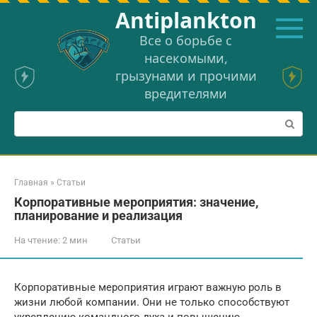
Перейти
Аntiplankton
к
контенту
Все о борьбе с
насекомыми,
грызунами и прочими
вредителями
Поиск:
Главная
»
Статьи
Корпоративные мероприятия: значение,
планирование и реализация
На чтение:
2 мин
Статьи
Корпоративные мероприятия играют важную роль в
жизни любой компании. Они не только способствуют