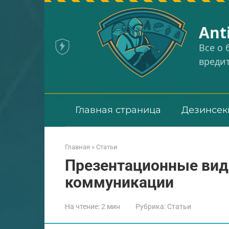
Перейти
к
Аnt
контенту
Все о
вреди
Главная страница
Дезинсек
Главная
»
Статьи
Презентационные вид
коммуникации
На чтение:
2 мин
Рубрика:
Статьи