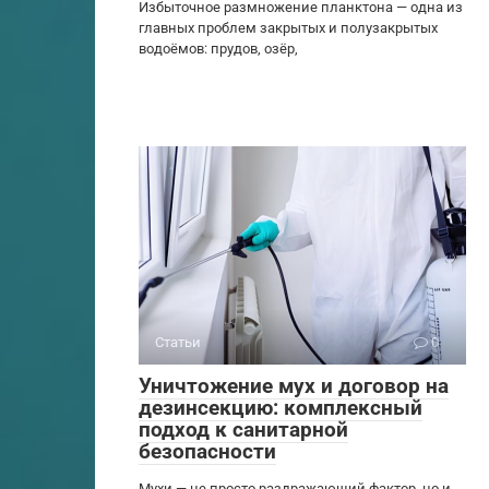
Избыточное размножение планктона — одна из
главных проблем закрытых и полузакрытых
водоёмов: прудов, озёр,
Статьи
0
Уничтожение мух и договор на
дезинсекцию: комплексный
подход к санитарной
безопасности
Мухи — не просто раздражающий фактор, но и