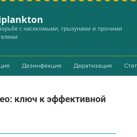
iplankton
 борьбе с насекомыми, грызунами и прочими
телями
ция
Дезинфекция
Дератизация
Ста
ео: ключ к эффективной