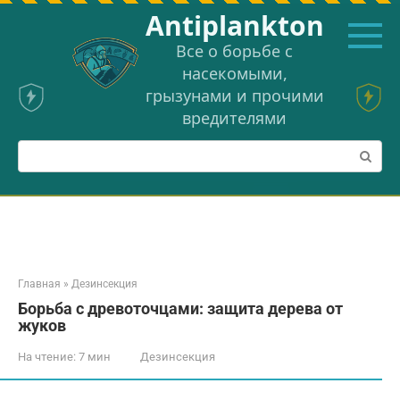
Перейти
Аntiplankton
к
контенту
Все о борьбе с
насекомыми,
грызунами и прочими
вредителями
Поиск:
Главная
»
Дезинсекция
Борьба с древоточцами: защита дерева от
жуков
На чтение:
7 мин
Дезинсекция