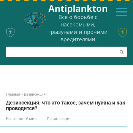
Перейти
Аntiplankton
к
контенту
Все о борьбе с
насекомыми,
грызунами и прочими
вредителями
Поиск:
Главная
»
Дезинсекция
Дезинсекция: что это такое, зачем нужна и как
проводится?
На чтение:
6 мин
Дезинсекция