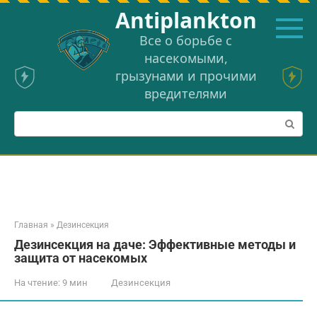
Перейти
Аntiplankton
к
контенту
Все о борьбе с
насекомыми,
грызунами и прочими
вредителями
Поиск:
Главная
»
Дезинсекция
Дезинсекция на даче: Эффективные методы и
защита от насекомых
На чтение:
9 мин
Дезинсекция