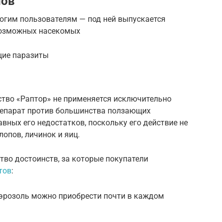
пов
огим пользователям — под ней выпускается
возможных насекомых
щие паразиты
ство «Раптор» не применяется исключительно
репарат против большинства ползающих
авных его недостатков, поскольку его действие не
опов, личинок и яиц.
тво достоинств, за которые покупатели
тов
:
эрозоль можно приобрести почти в каждом