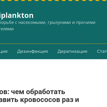
iplankton
 борьбе с насекомыми, грызунами и прочими
телями
ция
Дезинфекция
Дератизация
Ста
ов: чем обработать
авить кровососов раз и