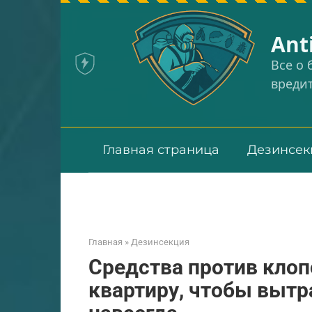
Перейти
к
Аnt
контенту
Все о
вреди
Главная страница
Дезинсек
Главная
»
Дезинсекция
Средства против клоп
квартиру, чтобы вытр