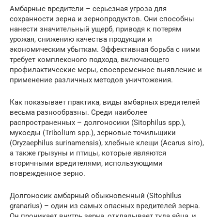
Амбарные вредители – серьезная угроза для
сохранности зерна и зернопродуктов. Они способны
нанести значительный ущерб, приводя к потерям
урожая, снижению качества продукции и
экономическим убыткам. Эффективная борьба с ними
требует комплексного подхода, включающего
профилактические меры, своевременное выявление и
применение различных методов уничтожения.
Как показывает практика, виды амбарных вредителей
весьма разнообразны. Среди наиболее
распространенных – долгоносики (Sitophilus spp.),
мукоеды (Tribolium spp.), зерновые точильщики
(Oryzaephilus surinamensis), хлебные клещи (Acarus siro),
а также грызуны и птицы, которые являются
вторичными вредителями, использующими
поврежденное зерно.
Долгоносик амбарный обыкновенный (Sitophilus
granarius) – один из самых опасных вредителей зерна.
Он проникает внутрь зерна, откладывает туда яйца, и