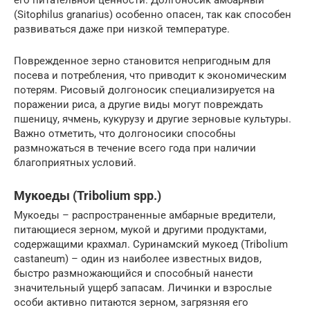
его питательной ценности. Долгоносик амбарный
(Sitophilus granarius) особенно опасен, так как способен
развиваться даже при низкой температуре.
Поврежденное зерно становится непригодным для
посева и потребления, что приводит к экономическим
потерям. Рисовый долгоносик специализируется на
поражении риса, а другие виды могут повреждать
пшеницу, ячмень, кукурузу и другие зерновые культуры.
Важно отметить, что долгоносики способны
размножаться в течение всего года при наличии
благоприятных условий.
Мукоеды (Tribolium spp.)
Мукоеды – распространенные амбарные вредители,
питающиеся зерном, мукой и другими продуктами,
содержащими крахмал. Суринамский мукоед (Tribolium
castaneum) – один из наиболее известных видов,
быстро размножающийся и способный нанести
значительный ущерб запасам. Личинки и взрослые
особи активно питаются зерном, загрязняя его