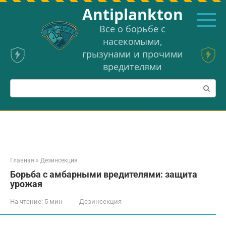
Перейти
Аntiplankton
к
контенту
Все о борьбе с
насекомыми,
грызунами и прочими
вредителями
Поиск:
Главная
»
Дезинсекция
Борьба с амбарными вредителями: защита
урожая
На чтение:
5 мин
Дезинсекция