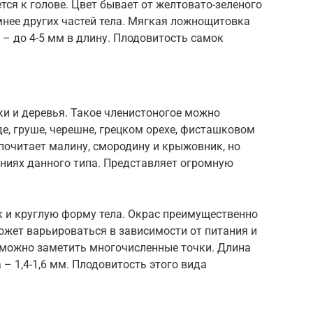
тся к голове. Цвет бывает от желтовато-зеленого
мнее других частей тела. Мягкая ложнощитовка
– до 4-5 мм в длину. Плодовитость самок
и и деревья. Такое членистоногое можно
де, груше, черешне, грецком орехе, фисташковом
дпочитает малину, смородину и крыжовник, но
ениях данного типа. Представляет огромную
к и круглую форму тела. Окрас преимущественно
ожет варьироваться в зависимости от питания и
 можно заметить многочисленные точки. Длина
 – 1,4-1,6 мм. Плодовитость этого вида