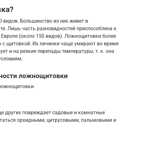
вка?
0 видов. Большинство из них живет в
те. Лишь часть разновидностей приспособлена к
 Европе (около 150 видов). Ложнощитовки более
ю с щитовкой. Их личинки чаще умирают во время
т и на резкие перепады температуры, т. к. она
условиям.
дности ложнощитовки
ложнощитовки.
ще других повреждает садовые и комнатные
итаться орхидными, цитрусовыми, пальмовыми и