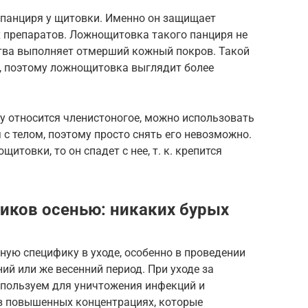
 панциря у щитовки. Именно он защищает
х препаратов. Ложнощитовка такого панциря не
ства выполняет отмерший кожный покров. Такой
, поэтому ложнощитовка выглядит более
у относится членистоногое, можно использовать
 с телом, поэтому просто снять его невозможно.
итовки, то он спадет с нее, т. к. крепится
иков осенью: никаких бурых
ую специфику в уходе, особенно в проведении
й или же весенний период. При уходе за
пользуем для уничтожения инфекций и
в повышенных концентрациях, которые