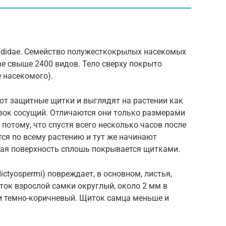
pididae. Семейство полужесткокрылых насекомых
ве свыше 2400 видов. Тело сверху покрыто
 насекомого).
ют защитные щитки и выглядят на растении как
овок сосущий. Отличаются они только размерами
потому, что спустя всего несколько часов после
тся по всему растению и тут же начинают
овая поверхность сплошь покрывается щитками.
ctyospermi) повреждает, в основном, листья,
иток взрослой самки округлый, около 2 мм в
и темно-коричневый. Щиток самца меньше и