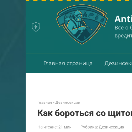
Перейти
к
Аnt
контенту
Все о
вреди
Главная страница
Дезинсек
Главная
»
Дезинсекция
Как бороться со щитов
На чтение:
21 мин
Рубрика:
Дезинсекция