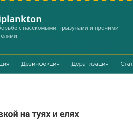
iplankton
 борьбе с насекомыми, грызунами и прочими
телями
ция
Дезинфекция
Дератизация
Ста
кой на туях и елях