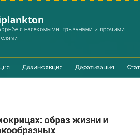
iplankton
 борьбе с насекомыми, грызунами и прочими
телями
ция
Дезинфекция
Дератизация
Ста
окрицах: образ жизни и
ракообразных