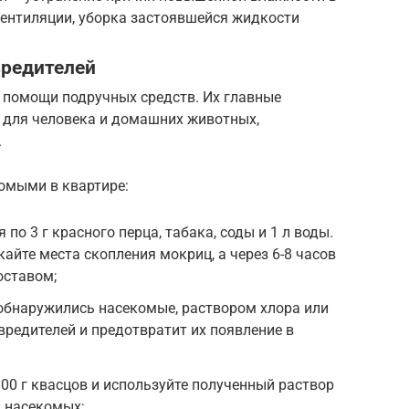
вентиляции, уборка застоявшейся жидкости
вредителей
 помощи подручных средств. Их главные
 для человека и домашних животных,
.
омыми в квартире:
 по 3 г красного перца, табака, соды и 1 л воды.
йте места скопления мокриц, а через 6-8 часов
оставом;
 обнаружились насекомые, раствором хлора или
 вредителей и предотвратит их появление в
100 г квасцов и используйте полученный раствор
 насекомых;