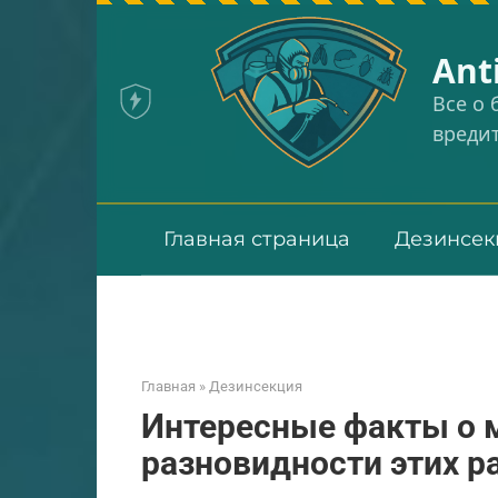
Перейти
к
Аnt
контенту
Все о
вреди
Главная страница
Дезинсек
Главная
»
Дезинсекция
Интересные факты о м
разновидности этих 