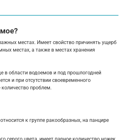
омое?
лажных местах. Имеет свойство причинять ущерб
мных местах, а также в местах хранения
е в области водоемов и под прошлогодней
тся и при отсутствии своевременного
 количество проблем.
относится к группе ракообразных, на панцире
го серого цвета, имеет парное количество ножек,