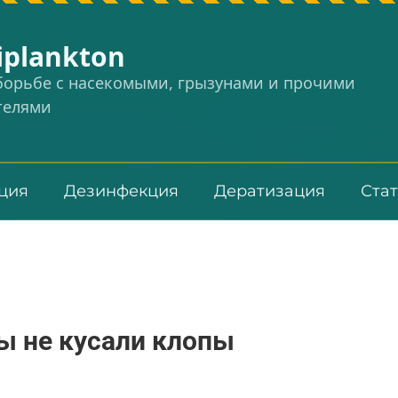
iplankton
 борьбе с насекомыми, грызунами и прочими
телями
ция
Дезинфекция
Дератизация
Ста
ы не кусали клопы