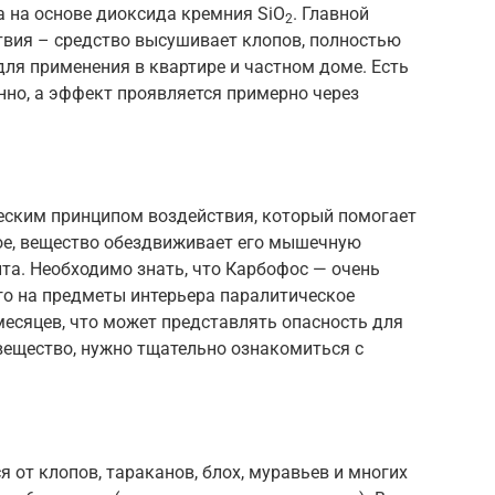
а на основе диоксида кремния SiO
. Главной
2
твия – средство высушивает клопов, полностью
для применения в квартире и частном доме. Есть
нно, а эффект проявляется примерно через
еским принципом воздействия, который помогает
ое, вещество обездвиживает его мышечную
ита. Необходимо знать, что Карбофос — очень
его на предметы интерьера паралитическое
месяцев, что может представлять опасность для
вещество, нужно тщательно ознакомиться с
 от клопов, тараканов, блох, муравьев и многих