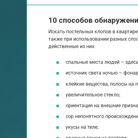
10 способов обнаружен
Искать постельных клопов в квартире
также при использовании разных спос
действенные из них:
спальные места людей – здес
источник света ночью – фонар
клейкие вещества, полосы на п
увеличительное стекло;
ориентация на внешние призна
сор непонятного происхождени
укусы на теле;
красные точки на постели;