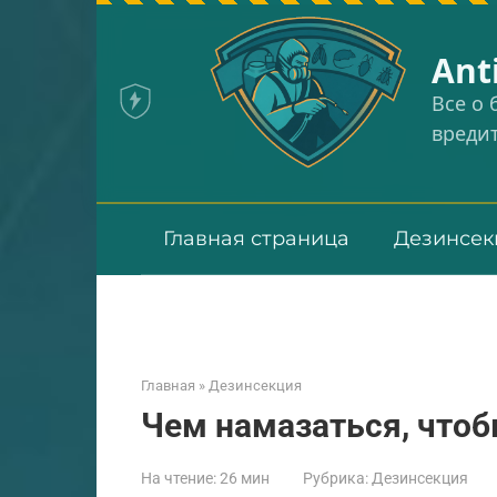
Перейти
к
Аnt
контенту
Все о
вреди
Главная страница
Дезинсек
Главная
»
Дезинсекция
Чем намазаться, чтоб
На чтение:
26 мин
Рубрика:
Дезинсекция