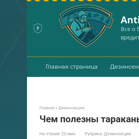
Перейти
к
Аnt
контенту
Все о
вреди
Главная страница
Дезинсек
Главная
»
Дезинсекция
Чем полезны таракан
На чтение:
20 мин
Рубрика:
Дезинсекция