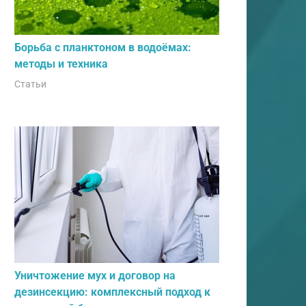
Борьба с планктоном в водоёмах:
методы и техника
Статьи
Уничтожение мух и договор на
дезинсекцию: комплексный подход к