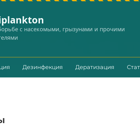
iplankton
 борьбе с насекомыми, грызунами и прочими
телями
ция
Дезинфекция
Дератизация
Ста
ы