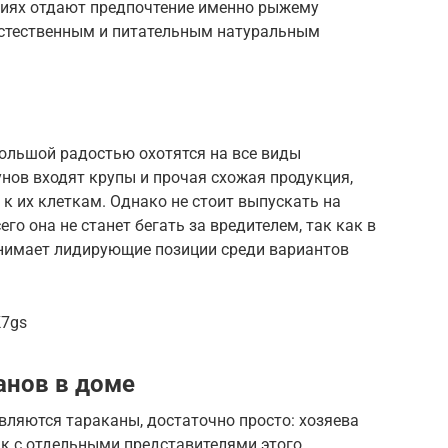
виях отдают предпочтение именно рыжему
 естественным и питательным натуральным
ольшой радостью охотятся на все виды
унов входят крупы и прочая схожая продукция,
к их клеткам. Однако не стоит выпускать на
го она не станет бегать за вредителем, так как в
анимает лидирующие позиции среди вариантов
K7gs
анов в доме
являются тараканы, достаточно просто: хозяева
ак с отдельными представителями этого