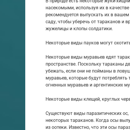
В природе есть некоторые жуки-хищни
насекомыми, используя их в качестве 
рекомендуется выпускать их в вашем
саду, чтобы уберечь от тараканов и в
жужелицы и клопы солдатики.
Некоторые виды пауков могут охотит
Некоторые виды муравьев едят тарак
пространстве. Поскольку тараканы дв
убежать, если они не пойманы в ловуш
муравьев, которые будут потреблять
огненных муравьев и аргентинских м
Некоторые виды клещей, круглых черв
Существуют виды паразитических ос,
некоторых тараканов. Когда осы выл
из оотеки. Известно, что эти осы пар