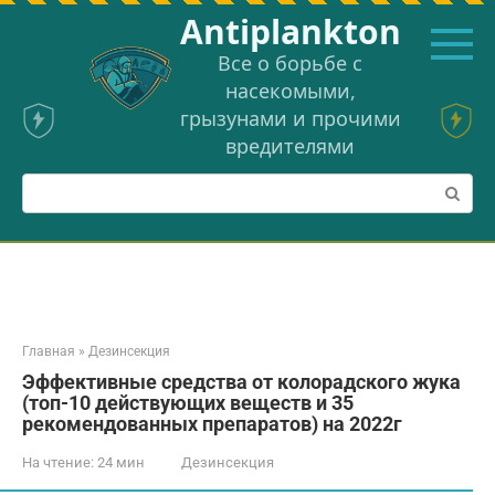
Перейти
Аntiplankton
к
контенту
Все о борьбе с
насекомыми,
грызунами и прочими
вредителями
Поиск:
Главная
»
Дезинсекция
Эффективные средства от колорадского жука
(топ-10 действующих веществ и 35
рекомендованных препаратов) на 2022г
На чтение:
24 мин
Дезинсекция