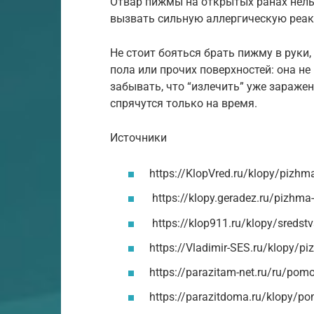
Отвар пижмы на открытых ранах нельз
вызвать сильную аллергическую реа
Не стоит бояться брать пижму в руки
пола или прочих поверхностей: она не
забывать, что “излечить” уже зараже
спрячутся только на время.
Источники
https://KlopVred.ru/klopy/pizhm
https://klopy.geradez.ru/pizhma-
https://klop911.ru/klopy/sredstv
https://Vladimir-SES.ru/klopy/pi
https://parazitam-net.ru/ru/pomo
https://parazitdoma.ru/klopy/po