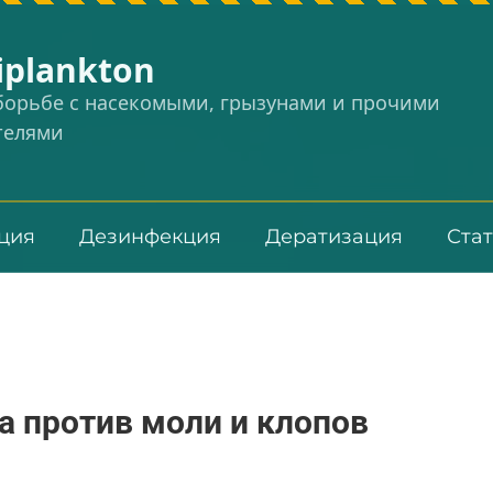
iplankton
 борьбе с насекомыми, грызунами и прочими
телями
ция
Дезинфекция
Дератизация
Ста
 против моли и клопов