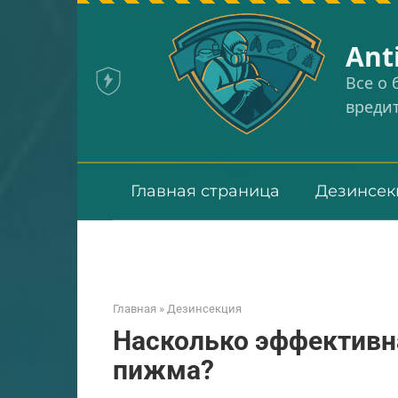
Перейти
к
Аnt
контенту
Все о
вреди
Главная страница
Дезинсек
Главная
»
Дезинсекция
Насколько эффективна
пижма?