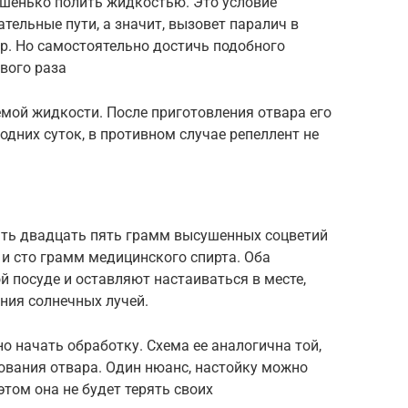
ошенько полить жидкостью. Это условие
тельные пути, а значит, вызовет паралич в
ур. Но самостоятельно достичь подобного
рвого раза
емой жидкости. После приготовления отвара его
одних суток, в противном случае репеллент не
ять двадцать пять грамм высушенных соцветий
 и сто грамм медицинского спирта. Оба
й посуде и оставляют настаиваться в месте,
ния солнечных лучей.
но начать обработку. Схема ее аналогична той,
ования отвара. Один нюанс, настойку можно
этом она не будет терять своих