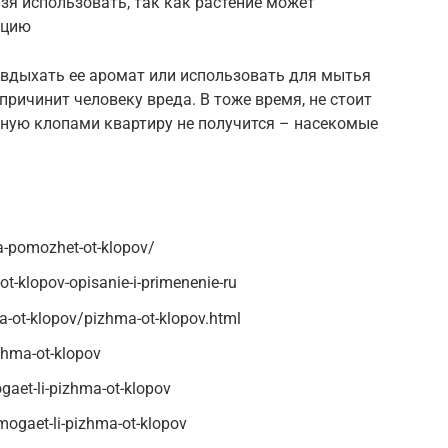
я использовать, так как растение может
кцию
, вдыхать ее аромат или использовать для мытья
 причинит человеку вреда. В тоже время, не стоит
нную клопами квартиру не получится – насекомые
a-pomozhet-ot-klopov/
ot-klopov-opisanie-i-primenenie-ru
a-ot-klopov/pizhma-ot-klopov.html
zhma-ot-klopov
gaet-li-pizhma-ot-klopov
mogaet-li-pizhma-ot-klopov