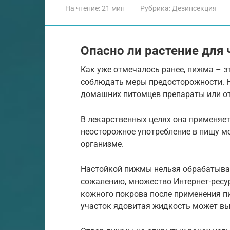
На чтение:
21 мин
Рубрика:
Дезинсекция
Опасно ли растение для 
Как уже отмечалось ранее, пижма – эт
соблюдать меры предосторожности. Н
домашних питомцев препараты или о
В лекарственных целях она применяет
неосторожное употребление в пищу м
организме.
Настойкой пижмы нельзя обрабатыват
сожалению, множество Интернет-рес
кожного покрова после применения п
участок ядовитая жидкость может вы