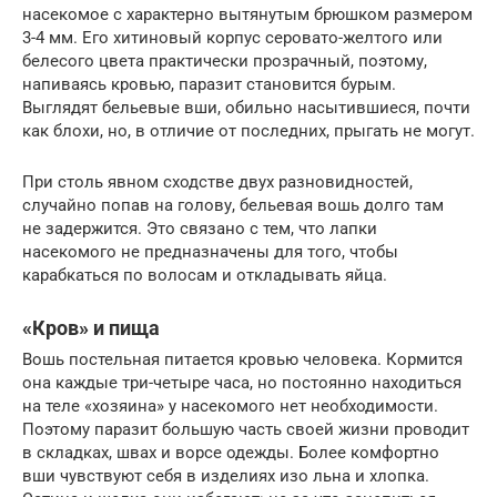
насекомое с характерно вытянутым брюшком размером
3-4 мм. Его хитиновый корпус серовато-желтого или
белесого цвета практически прозрачный, поэтому,
напиваясь кровью, паразит становится бурым.
Выглядят бельевые вши, обильно насытившиеся, почти
как блохи, но, в отличие от последних, прыгать не могут.
При столь явном сходстве двух разновидностей,
случайно попав на голову, бельевая вошь долго там
не задержится. Это связано с тем, что лапки
насекомого не предназначены для того, чтобы
карабкаться по волосам и откладывать яйца.
«Кров» и пища
Вошь постельная питается кровью человека. Кормится
она каждые три-четыре часа, но постоянно находиться
на теле «хозяина» у насекомого нет необходимости.
Поэтому паразит большую часть своей жизни проводит
в складках, швах и ворсе одежды. Более комфортно
вши чувствуют себя в изделиях изо льна и хлопка.