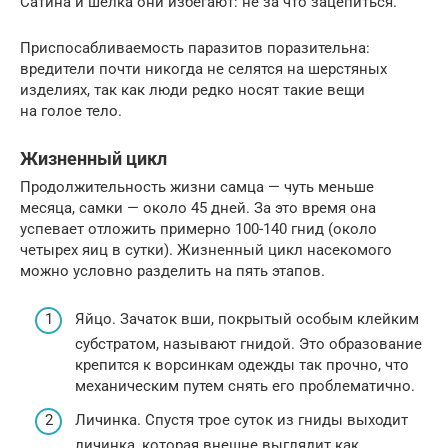
Сатина и шелка они избегают: не за что зацепиться.
Приспосабливаемость паразитов поразительна:
вредители почти никогда не селятся на шерстяных
изделиях, так как люди редко носят такие вещи
на голое тело.
Жизненный цикл
Продолжительность жизни самца — чуть меньше
месяца, самки — около 45 дней. За это время она
успевает отложить примерно 100-140 гнид (около
четырех яиц в сутки). Жизненный цикл насекомого
можно условно разделить на пять этапов.
Яйцо. Зачаток вши, покрытый особым клейким
субстратом, называют гнидой. Это образование
крепится к ворсинкам одежды так прочно, что
механическим путем снять его проблематично.
Личинка. Спустя трое суток из гниды выходит
личинка, которая внешне выглядит как