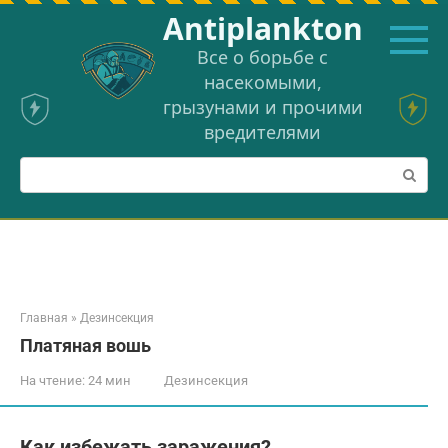
Перейти
Аntiplankton
к
контенту
Все о борьбе с
насекомыми,
грызунами и прочими
вредителями
Поиск:
Главная
»
Дезинсекция
Платяная вошь
На чтение:
24 мин
Дезинсекция
Как избежать заражения?