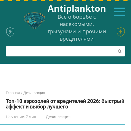
Перейти
Аntiplankton
к
контенту
Все о борьбе с
насекомыми,
грызунами и прочими
вредителями
Поиск:
Главная
»
Дезинсекция
Топ-10 аэрозолей от вредителей 2026: быстрый
эффект и выбор лучшего
На чтение:
7 мин
Дезинсекция