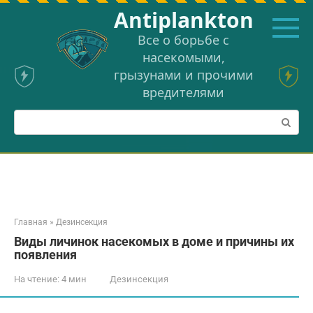
Перейти
Аntiplankton
к
контенту
Все о борьбе с
насекомыми,
грызунами и прочими
вредителями
Поиск:
Главная
»
Дезинсекция
Виды личинок насекомых в доме и причины их
появления
На чтение:
4 мин
Дезинсекция