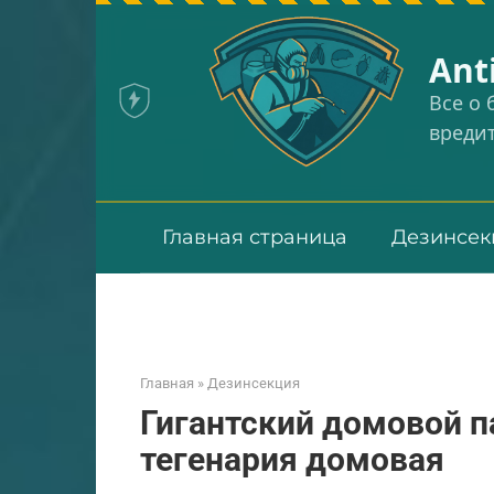
Перейти
к
Аnt
контенту
Все о
вреди
Главная страница
Дезинсек
Главная
»
Дезинсекция
Гигантский домовой п
тегенария домовая