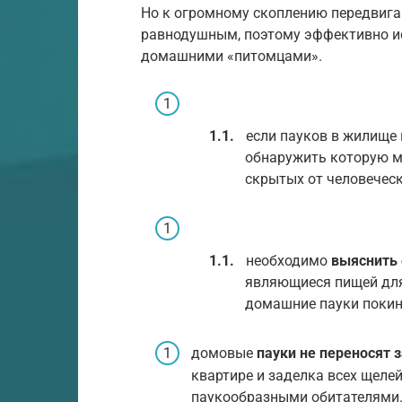
Но к огромному скоплению передвига
равнодушным, поэтому эффективно ис
домашними «питомцами».
если пауков в жилище 
обнаружить которую мо
скрытых от человеческ
необходимо
выяснить 
являющиеся пищей для 
домашние пауки покин
домовые
пауки не переносят з
квартире и заделка всех щеле
паукообразными обитателями