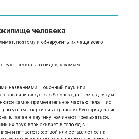
 жилище человека
лимат, поэтому и обнаружить их чаще всего
ствуют несколько видов, к самым
гими названиями – оконный паук или
ального или округлого брюшка до 1 см в длину и
ляются самой примечательной частью тела – их
ец по углам квартиры устраивает беспорядочные
омые, попав в паутину, начинают трепыхаться,
ий их паук впрыскивает в тело яд с
зм и питается жертвой или оставляет ее на