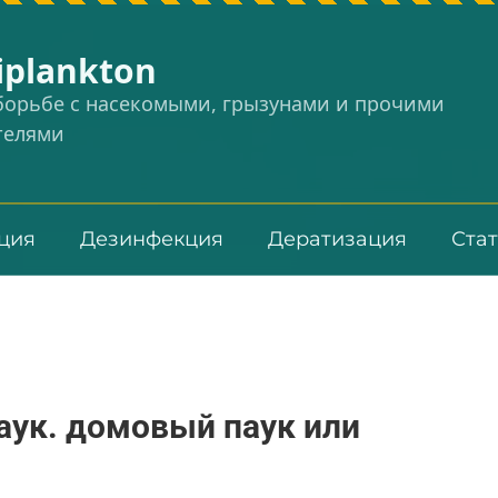
iplankton
 борьбе с насекомыми, грызунами и прочими
телями
ция
Дезинфекция
Дератизация
Ста
аук. домовый паук или