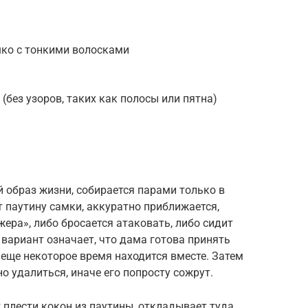
ко с тонкими волосками
без узоров, таких как полосы или пятна)
 образ жизни, собирается парами только в
 паутину самки, аккуратно приближается,
ажера», либо бросается атаковать, либо сидит
 вариант означает, что дама готова принять
еще некоторое время находится вместе. Затем
о удалиться, иначе его попросту сожрут.
 плести кокон из паутины, откладывает туда