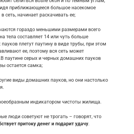
любит селиться возле окон и по темным углам,
 видя приближающееся большое насекомое
 в сеть, начинает раскачивать ее;
ичаются гораздо меньшими размерами всего
на тела составляет 14 или чуть больше
ауков плетут паутину в виде трубы, при этом
вливают ее, поэтому вся сеть может
.В паутине серых и черных домашних пауков
ы остается самка;
ругие виды домашних пауков, но они настолько
я.
воеобразным индикатором чистоты жилища.
ые люди советуют не трогать – говорят, что
ствует притоку денег и подарит удачу
.