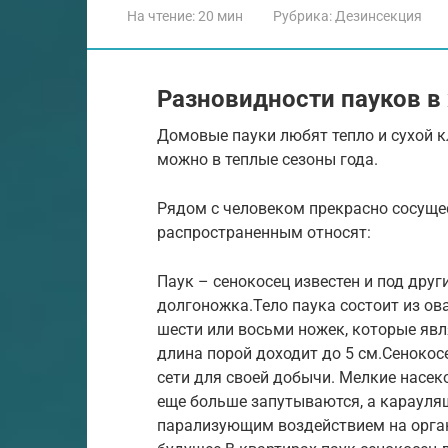
На чтение:
20 мин
Рубрика:
Дезинсекция
Разновидности пауков в
Домовые пауки любят тепло и сухой к
можно в теплые сезоны года.
Рядом с человеком прекрасно сосуще
распространенным относят:
Паук – сенокосец известен и под дру
долгоножка.Тело паука состоит из ов
шести или восьми ножек, которые яв
длина порой доходит до 5 см.Сенокос
сети для своей добычи. Мелкие насек
еще больше запутываются, а караулящ
парализующим воздействием на органи