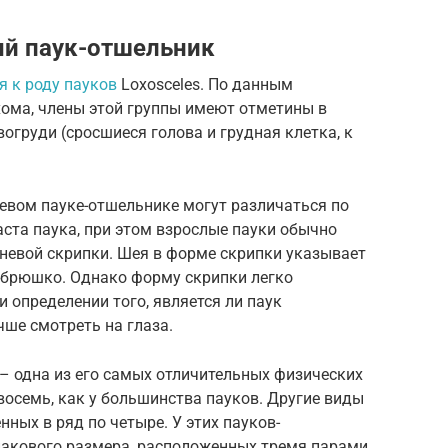
ый паук-отшельник
я к роду пауков
Loxosceles. По данным
хома, члены этой группы имеют отметины в
огруди (сросшиеся голова и грудная клетка, к
евом пауке-отшельнике могут различаться по
аста паука, при этом взрослые пауки обычно
невой скрипки. Шея в форме скрипки указывает
 брюшко. Однако форму скрипки легко
 определении того, является ли паук
ше смотреть на глаза.
– одна из его самых отличительных физических
е восемь, как у большинства пауков. Другие виды
ных в ряд по четыре. У этих пауков-
инакового размера, расположенных тремя парами