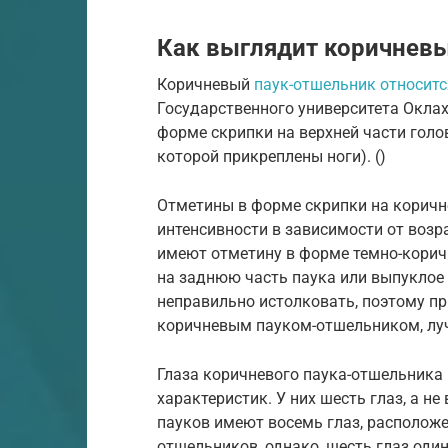
Как выглядит коричнев
Коричневый
паук-отшельник относитс
Государственного университета Окла
форме скрипки на верхней части голов
которой прикреплены ноги). ()
Отметины в форме скрипки на коричн
интенсивности в зависимости от возр
имеют отметину в форме темно-корич
на заднюю часть паука или выпуклое
неправильно истолковать, поэтому при
коричневым пауком-отшельником, луч
Глаза коричневого паука-отшельника 
характеристик. У них шесть глаз, а н
пауков имеют восемь глаз, расположен
отшельников, однако, шесть глаз од