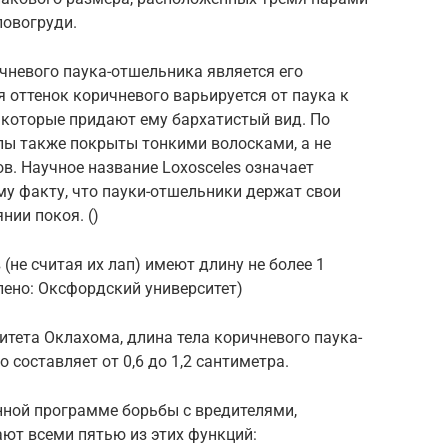
ловогруди.
чневого паука-отшельника является его
оттенок коричневого варьируется от паука к
 которые придают ему бархатистый вид. По
пы также покрыты тонкими волосками, а не
в. Научное название Loxosceles означает
му факту, что пауки-отшельники держат свои
нии покоя. ()
(не считая их лап) имеют длину не более 1
лено: Оксфордский университет)
тета Оклахома, длина тела коричневого паука-
 составляет от 0,6 до 1,2 сантиметра.
нной программе борьбы с вредителями,
ют всеми пятью из этих функций: