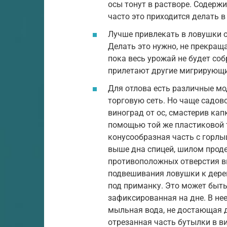
осы тонут в растворе. Содерж
часто это приходится делать в
Лучше привлекать в ловушки о
Делать это нужно, не прекраща
пока весь урожай не будет соб
прилетают другие мигрирующи
Для отлова есть различные мо
торговую сеть. Но чаще садов
виноград от ос, смастерив кап
помощью той же пластиковой т
конусообразная часть с горлы
выше дна спицей, шилом проде
противоположных отверстия вы
подвешивания ловушки к дерев
под приманку. Это может быть 
зафиксированная на дне. В нее
мыльная вода, не достающая д
отрезанная часть бутылки в в