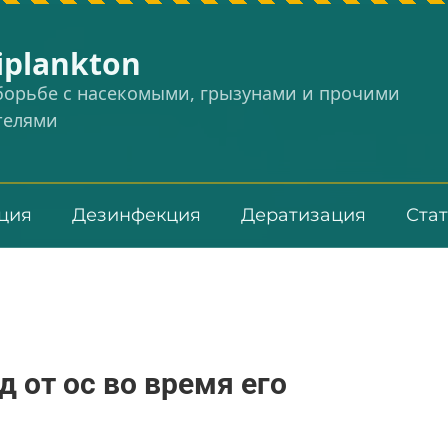
iplankton
 борьбе с насекомыми, грызунами и прочими
телями
ция
Дезинфекция
Дератизация
Ста
 от ос во время его