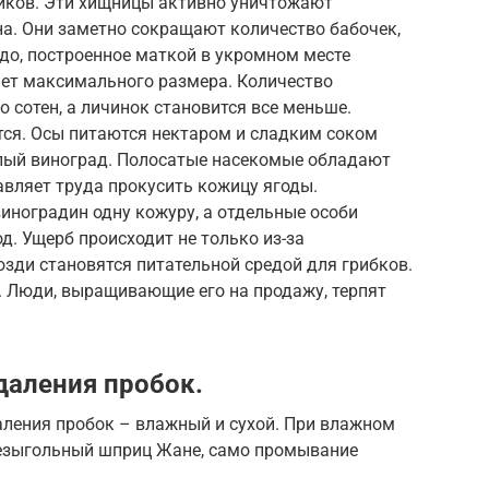
иков. Эти хищницы активно уничтожают
на. Они заметно сокращают количество бабочек,
ездо, построенное маткой в укромном месте
гает максимального размера. Количество
 сотен, а личинок становится все меньше.
тся. Осы питаются нектаром и сладким соком
елый виноград. Полосатые насекомые обладают
авляет труда прокусить кожицу ягоды.
иноградин одну кожуру, а отдельные особи
. Ущерб происходит не только из-за
зди становятся питательной средой для грибков.
. Люди, выращивающие его на продажу, терпят
даления пробок.
аления пробок – влажный и сухой. При влажном
безыгольный шприц Жане, само промывание