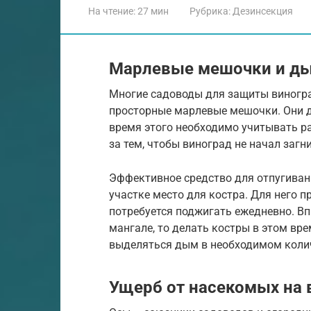
На чтение:
27 мин
Рубрика:
Дезинсекция
Марлевые мешочки и д
Многие садоводы для защиты виногра
просторные марлевые мешочки. Они д
время этого необходимо учитывать ра
за тем, чтобы виноград не начал загн
Эффективное средство для отпугиван
участке место для костра. Для него п
потребуется поджигать ежедневно. Вп
мангале, то делать костры в этом вре
выделяться дым в необходимом коли
Ущерб от насекомых на 