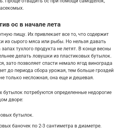
ь. Проще отвадить ос при помощи самоделок,
насекомых.
ив ос в начале лета
тную пищу. Их привлекает все то, что содержит
ки из сырого мяса или рыбы. Но нельзя давать
 запах тухлого продукта не летят. В конце весны
тельнее делать ловушки из пластиковых бутылок.
я, зато позволяет спасти немало ягод винограда
ет до периода сбора урожая, тем больше гроздей
не только несложная, она еще и дешевая.
х бутылок потребуются определенные недорогие
дом дворе:
ковых бутылок.
вых баночек по 2-3 сантиметра в диаметре.