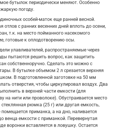
имое бутылок периодически меняют. Особенно
 жаркую погоду.
диночных особей-маток еще ранней весной.
я отлов с ранних весенних дней вплоть до осени,
ран, т.к. на место пойманного насекомого
е, готовые к оплодотворению осы.
дели улавливателей, распространяемые через
оды пытаются решить вопрос, как защитить
кан собственноручно. Сделать это можно с
ары. В бутылке объемом 2 л срезается верхняя
шком. В подготовленной заготовке на 50 мм
лать отверстия, чтобы циркулировал воздух. Два
полнить в верхней части емкости (для
у на нити или проволоке). Обустраивается место
стеклянная рюмка (25 г) или другая емкость,
 помещается приманка, а на дно, наливается
о венца емкости с приманкой. Перевернутая
иде воронки вставляется в ловушку. Остается