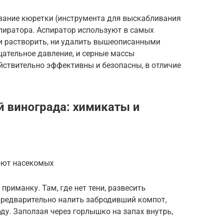
вание кюретки (инструмента для выскабливания
пиратора. Аспиратор используют в самых
ни растворить, ни удалить вышеописанными
цательное давление, и серные массы
йствительно эффективны и безопасны, в отличие
й винограда: химикаты и
ают насекомых
риманку. Там, где нет тени, развесить
предварительно налить забродивший компот,
ду. Заползая через горлышко на запах внутрь,