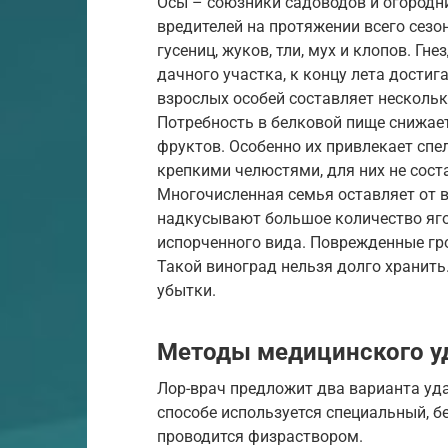
Осы – союзники садоводов и огородн
вредителей на протяжении всего сезо
гусениц, жуков, тли, мух и клопов. Гн
дачного участка, к концу лета дости
взрослых особей составляет несколько
Потребность в белковой пище снижае
фруктов. Особенно их привлекает сп
крепкими челюстями, для них не сост
Многочисленная семья оставляет от в
надкусывают большое количество ягод
испорченного вида. Поврежденные гро
Такой виноград нельзя долго хранить
убытки.
Методы медицинского у
Лор-врач предложит два варианта уд
способе используется специальный, 
проводится физраствором.