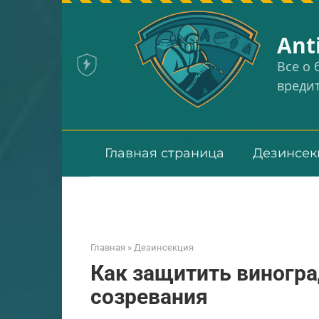
Перейти
к
Аnt
контенту
Все о
вреди
Главная страница
Дезинсек
Главная
»
Дезинсекция
Как защитить виноград
созревания