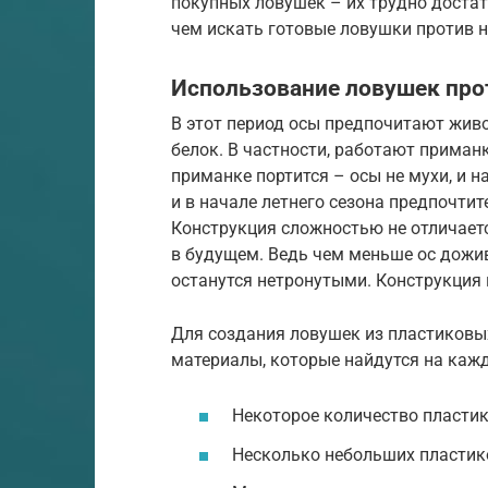
покупных ловушек – их трудно достат
чем искать готовые ловушки против 
Использование ловушек прот
В этот период осы предпочитают живо
белок. В частности, работают приман
приманке портится – осы не мухи, и на
и в начале летнего сезона предпочти
Конструкция сложностью не отличаетс
в будущем. Ведь чем меньше ос дожив
останутся нетронутыми. Конструкция 
Для создания ловушек из пластиковы
материалы, которые найдутся на каж
Некоторое количество пласти
Несколько небольших пластико