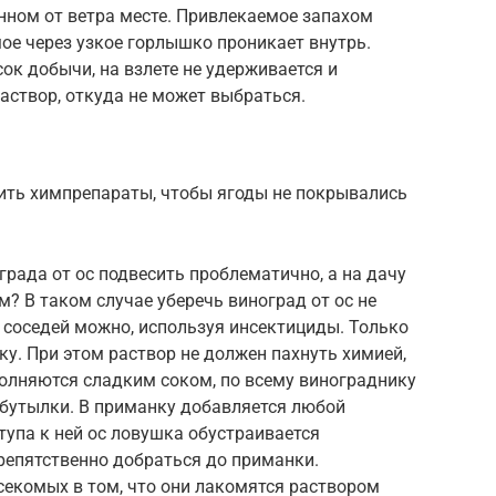
нном от ветра месте. Привлекаемое запахом
е через узкое горлышко проникает внутрь.
ок добычи, на взлете не удерживается и
створ, откуда не может выбраться.
ть химпрепараты, чтобы ягоды не покрывались
ограда от ос подвесить проблематично, а на дачу
 В таком случае уберечь виноград от ос не
у соседей можно, используя инсектициды. Только
ку. При этом раствор не должен пахнуть химией,
полняются сладким соком, по всему винограднику
 бутылки. В приманку добавляется любой
тупа к ней ос ловушка обустраивается
репятственно добраться до приманки.
секомых в том, что они лакомятся раствором