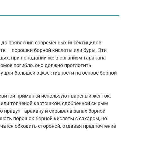
е до появления современных инсектицидов.
тв – порошки борной кислоты или буры. Эти
их, при попадании же в организм таракана
комое погибло, оно должно проглотить
му для большей эффективности на основе борной
довитой приманки используют вареный желток.
 или толченой картошкой, сдобренной сырым
по нраву» таракану и скрывала запах борной
шать порошок борной кислоты с сахаром, но
чатся обходить стороной, отдавая предпочтение