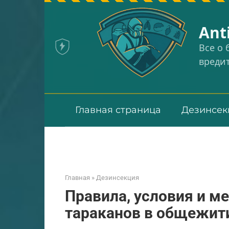
Перейти
к
Аnt
контенту
Все о
вреди
Главная страница
Дезинсек
Главная
»
Дезинсекция
Правила, условия и м
тараканов в общежит