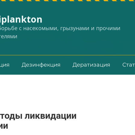
iplankton
 борьбе с насекомыми, грызунами и прочими
телями
ция
Дезинфекция
Дератизация
Ста
етоды ликвидации
ии