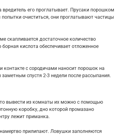
а вредитель его проглатывает. Прусаки порошком
я попытки очиститься, они проглатывают частицы
изме скапливается достаточное количество
то борная кислота обеспечивает отложенное
и контакте с сородичами наносит порошок на
я заметным спустя 2-3 недели после рассыпания.
 то вывести из комнаты их можно с помощью
ртонную коробку, дно которой промазано
нтру лежит приманка.
о намертво прилипают. Ловушки заполняются