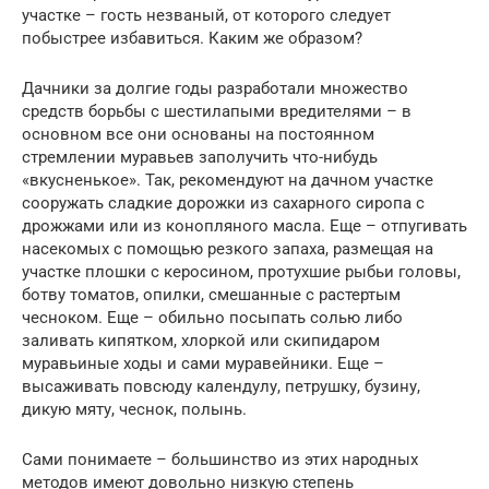
участке – гость незваный, от которого следует
побыстрее избавиться. Каким же образом?
Дачники за долгие годы разработали множество
средств борьбы с шестилапыми вредителями – в
основном все они основаны на постоянном
стремлении муравьев заполучить что-нибудь
«вкусненькое». Так, рекомендуют на дачном участке
сооружать сладкие дорожки из сахарного сиропа с
дрожжами или из конопляного масла. Еще – отпугивать
насекомых с помощью резкого запаха, размещая на
участке плошки с керосином, протухшие рыбьи головы,
ботву томатов, опилки, смешанные с растертым
чесноком. Еще – обильно посыпать солью либо
заливать кипятком, хлоркой или скипидаром
муравьиные ходы и сами муравейники. Еще –
высаживать повсюду календулу, петрушку, бузину,
дикую мяту, чеснок, полынь.
Сами понимаете – большинство из этих народных
методов имеют довольно низкую степень