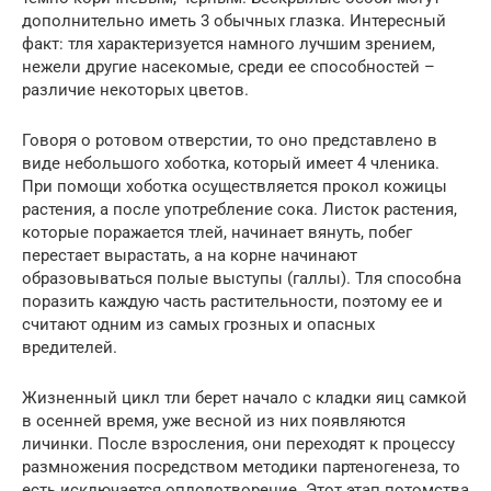
дополнительно иметь 3 обычных глазка. Интересный
факт: тля характеризуется намного лучшим зрением,
нежели другие насекомые, среди ее способностей –
различие некоторых цветов.
Говоря о ротовом отверстии, то оно представлено в
виде небольшого хоботка, который имеет 4 членика.
При помощи хоботка осуществляется прокол кожицы
растения, а после употребление сока. Листок растения,
которые поражается тлей, начинает вянуть, побег
перестает вырастать, а на корне начинают
образовываться полые выступы (галлы). Тля способна
поразить каждую часть растительности, поэтому ее и
считают одним из самых грозных и опасных
вредителей.
Жизненный цикл тли берет начало с кладки яиц самкой
в осенней время, уже весной из них появляются
личинки. После взросления, они переходят к процессу
размножения посредством методики партеногенеза, то
есть исключается оплодотворение. Этот этап потомства