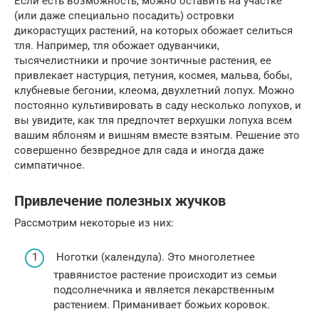
Если есть возможность, можно оставить на участке
(или даже специально посадить) островки
дикорастущих растений, на которых обожает селиться
тля. Например, тля обожает одуванчики,
тысячелистники и прочие зонтичные растения, ее
привлекает настурция, петуния, космея, мальва, бобы,
клубневые бегонии, клеома, двухлетний лопух. Можно
постоянно культивировать в саду несколько лопухов, и
вы увидите, как тля предпочтет верхушки лопуха всем
вашим яблоням и вишням вместе взятым. Решение это
совершенно безвредное для сада и иногда даже
симпатичное.
Привлечение полезных жучков
Рассмотрим некоторые из них:
Ноготки (календула). Это многолетнее
травянистое растение происходит из семьи
подсолнечника и является лекарственным
растением. Приманивает божьих коровок.