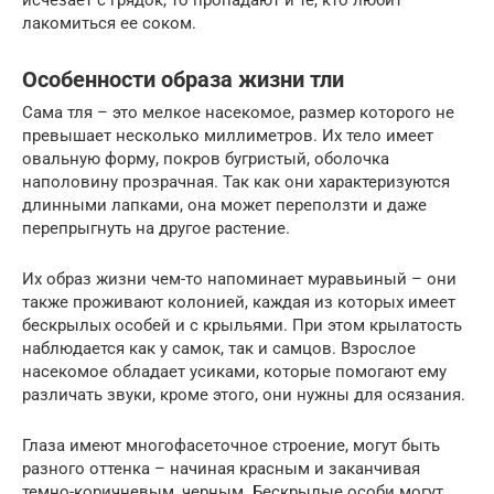
исчезает с грядок, то пропадают и те, кто любит
лакомиться ее соком.
Особенности образа жизни тли
Сама тля – это мелкое насекомое, размер которого не
превышает несколько миллиметров. Их тело имеет
овальную форму, покров бугристый, оболочка
наполовину прозрачная. Так как они характеризуются
длинными лапками, она может переползти и даже
перепрыгнуть на другое растение.
Их образ жизни чем-то напоминает муравьиный – они
также проживают колонией, каждая из которых имеет
бескрылых особей и с крыльями. При этом крылатость
наблюдается как у самок, так и самцов. Взрослое
насекомое обладает усиками, которые помогают ему
различать звуки, кроме этого, они нужны для осязания.
Глаза имеют многофасеточное строение, могут быть
разного оттенка – начиная красным и заканчивая
темно-коричневым, черным. Бескрылые особи могут