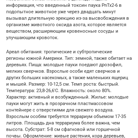
информация, что введенный токсин паука PnTx2-6 в
подопытное животное уже через двадцать минут
вызывал длительную эрекцию из-за высвобождения в
организме животного оксида азота, которое является
веществом, расширяющим кровеносные сосуды и
улучшающим кровоток.
Ареал обитания: тропические и субтропические
регионы южной Америки. Тип: земной, также обитает на
деревьях. Пища: молодые пауки поедают дрозофил,
мелких сверчков. Взрослые особи едят сверчков и
других больших насекомых, а также маленьких ящериц
и мышей. Размер: 10-12,5 см. Темп роста: быстрый.
Температура: 23,8-26,6′C. Влажность: около 80%.
Характер: активный и возбужденный. Жилье: молодые
пауки могут жить в прозрачном пластмассовом
контейнере с отверстиями для свежего воздуха.
Взрослым особям требуется террариум объемом 17-35
литров. Площадь дна террариума более важна, чем
высота. Субстрат: 5-8 см сфагновой или горшечной
почвы. Оформление: живые растения, кора деревьев,