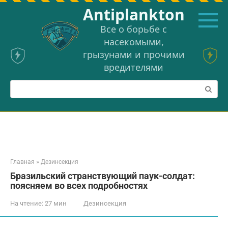
Перейти
Аntiplankton
к
контенту
Все о борьбе с
насекомыми,
грызунами и прочими
вредителями
Поиск:
Главная
»
Дезинсекция
Бразильский странствующий паук-солдат:
поясняем во всех подробностях
На чтение:
27 мин
Дезинсекция