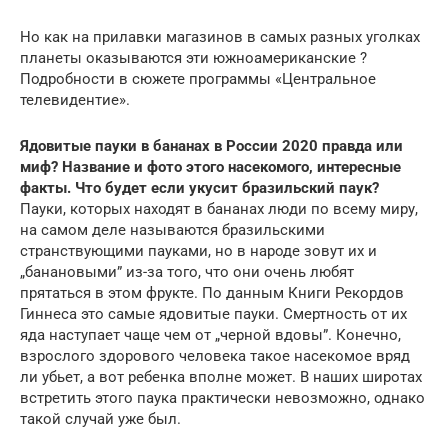
Но как на прилавки магазинов в самых разных уголках
планеты оказываются эти южноамериканские ?
Подробности в сюжете программы «Центральное
телевидентие».
Ядовитые пауки в бананах в России 2020 правда или
миф? Название и фото этого насекомого, интересные
факты. Что будет если укусит бразильский паук?
Пауки, которых находят в бананах люди по всему миру,
на самом деле называются бразильскими
странствующими пауками, но в народе зовут их и
„банановыми” из-за того, что они очень любят
прятаться в этом фрукте. По данным Книги Рекордов
Гиннеса это самые ядовитые пауки. Смертность от их
яда наступает чаще чем от „черной вдовы”. Конечно,
взрослого здорового человека такое насекомое вряд
ли убьет, а вот ребенка вполне может. В наших широтах
встретить этого паука практически невозможно, однако
такой случай уже был.