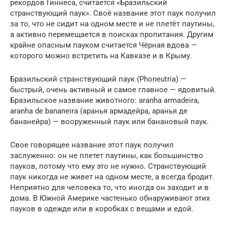
рекордов Гиннеса, считается «Бразильский
странствующий паук». Своё название этот паук получил
за то, что не сидит на одном месте и не плетёт паутины,
а активно перемещается в поисках пропитания. Другим
крайне опасным пауком считается Чёрная вдова —
которого можно встретить на Кавказе и в Крыму.
Бразильский странствующий паук (Phoneutria) —
быстрый, очень активный и самое главное — ядовитый.
Бразильское название животного: aranha armadeira,
aranha de bananeira (аранья армадейра, аранья де
бананейра) — вооруженный паук или банановый паук.
Свое говорящее название этот паук получил
заслуженно: он не плетет паутины, как большинство
пауков, потому что ему это не нужно. Странствующий
паук никогда не живет на одном месте, а всегда бродит.
Неприятно для человека то, что иногда он заходит и в
дома. В Южной Америке частенько обнаруживают этих
пауков в одежде или в коробках с вещами и едой.