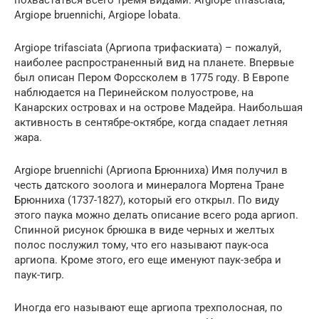
похвастаться всего тремя видами: Argiope trifasciata,
Argiope bruennichi, Argiope lobata.
Argiope trifasciata (Аргиопа трифаскиата) – пожалуй,
наиболее распространенный вид на планете. Впервые
был описан Пером Форссколем в 1775 году. В Европе
наблюдается на Перинейском полуострове, на
Канарских островах и на острове Мадейра. Наибольшая
активность в сентябре-октябре, когда спадает летняя
жара.
Argiope bruennichi (Аргиопа Брюнниха) Имя получил в
честь датского зоолога и минералога Мортена Тране
Брюнниха (1737-1827), который его открыл. По виду
этого паука можно делать описание всего рода аргиоп.
Спинной рисунок брюшка в виде черных и желтых
полос послужил тому, что его называют паук-оса
аргиопа. Кроме этого, его еще именуют паук-зебра и
паук-тигр.
Иногда его называют еще аргиопа трехполосная, по