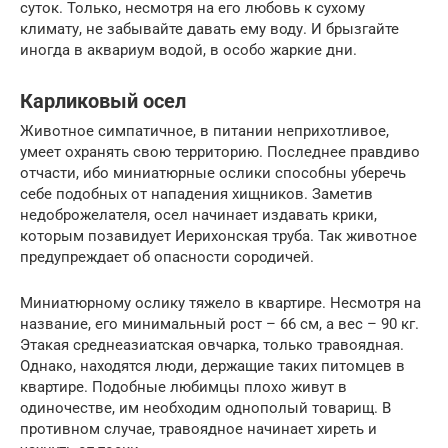
суток. Только, несмотря на его любовь к сухому
климату, не забывайте давать ему воду. И брызгайте
иногда в аквариум водой, в особо жаркие дни.
Карликовый осел
Животное симпатичное, в питании неприхотливое,
умеет охранять свою территорию. Последнее правдиво
отчасти, ибо миниатюрные ослики способны уберечь
себе подобных от нападения хищников. Заметив
недоброжелателя, осел начинает издавать крики,
которым позавидует Иерихонская труба. Так животное
предупреждает об опасности сородичей.
Миниатюрному ослику тяжело в квартире. Несмотря на
название, его минимальный рост – 66 см, а вес – 90 кг.
Этакая среднеазиатская овчарка, только травоядная.
Однако, находятся люди, держащие таких питомцев в
квартире. Подобные любимцы плохо живут в
одиночестве, им необходим однополый товарищ. В
противном случае, травоядное начинает хиреть и