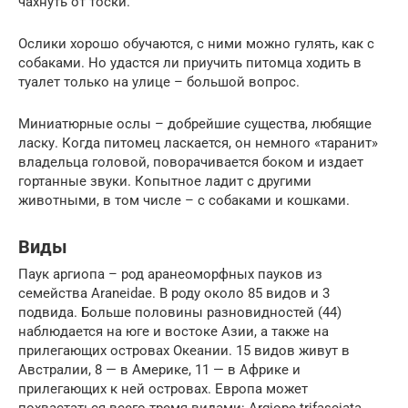
чахнуть от тоски.
Ослики хорошо обучаются, с ними можно гулять, как с
собаками. Но удастся ли приучить питомца ходить в
туалет только на улице – большой вопрос.
Миниатюрные ослы – добрейшие существа, любящие
ласку. Когда питомец ласкается, он немного «таранит»
владельца головой, поворачивается боком и издает
гортанные звуки. Копытное ладит с другими
животными, в том числе – с собаками и кошками.
Виды
Паук аргиопа – род аранеоморфных пауков из
семейства Araneidae. В роду около 85 видов и 3
подвида. Больше половины разновидностей (44)
наблюдается на юге и востоке Азии, а также на
прилегающих островах Океании. 15 видов живут в
Австралии, 8 — в Америке, 11 — в Африке и
прилегающих к ней островах. Европа может