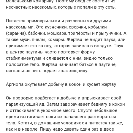
маленькому комарику. Поэтому обед ее состоит из
несчастных насекомых, которые попали в эту сеть.
Питается прямокрылыми и различными другими
насекомыми. Это кузнечики, сверчки, кобылки
(саранча), бабочки, мошкара, трипёрсты и прыгунчики. А
также мухи, пчелы, комары. Жертва не видит паука, или
принимает его за осу, которая зависла в воздухе. Паук
в центре паутины часто повторяет форму
стабилиментума и сливается с ним, видно только
полосатое тело. Жертва начинает биться в паутине,
сигнальная нить подает знак хищнику.
Аргиопа окутывает добычу в кокон и кусает жертву
Он проворно подбегает к добыче и впрыскивает свой
парализующий яд. Затем заворачивает беднягу в кокон
и оттаскивает в укромное место. Спустя небольшое
время вытягивает соки из начавшего растворяться
тела. Кстати, в домашних условиях он питается так же,
как и в неволе. Пищу надо давать один раз в двое