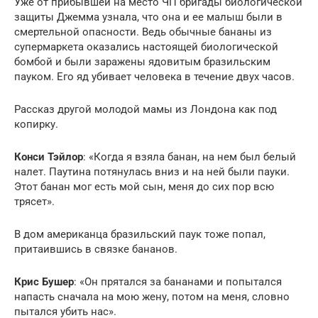
Уже от прибывшей на место ЧП бригады биологической
защиты Джемма узнала, что она и ее малыш были в
смертельной опасности. Ведь обычные бананы из
супермаркета оказались настоящей биологической
бомбой и были заражены ядовитым бразильским
пауком. Его яд убивает человека в течение двух часов.
Рассказ другой молодой мамы из Лондона как под
копирку.
Конси Тэйлор
: «Когда я взяла банан, на нем был белый
налет. Паутина потянулась вниз и на ней были пауки.
Этот банан мог есть мой сын, меня до сих пор всю
трясет».
В дом американца бразильский паук тоже попал,
притаившись в связке бананов.
Крис Бушер
: «Он прятался за бананами и попытался
напасть сначала на мою жену, потом на меня, словно
пытался убить нас».