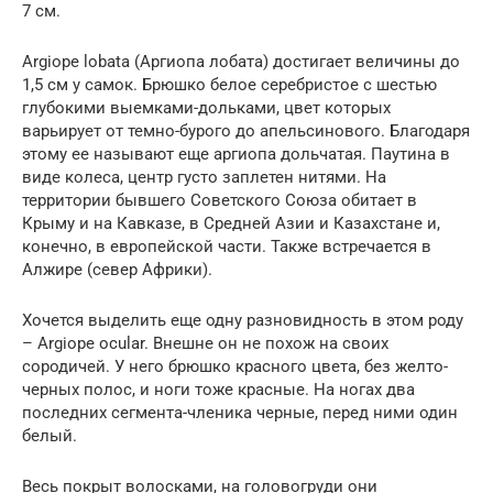
7 см.
Argiope lobata (Аргиопа лобата) достигает величины до
1,5 см у самок. Брюшко белое серебристое с шестью
глубокими выемками-дольками, цвет которых
варьирует от темно-бурого до апельсинового. Благодаря
этому ее называют еще аргиопа дольчатая. Паутина в
виде колеса, центр густо заплетен нитями. На
территории бывшего Советского Союза обитает в
Крыму и на Кавказе, в Средней Азии и Казахстане и,
конечно, в европейской части. Также встречается в
Алжире (север Африки).
Хочется выделить еще одну разновидность в этом роду
– Argiope ocular. Внешне он не похож на своих
сородичей. У него брюшко красного цвета, без желто-
черных полос, и ноги тоже красные. На ногах два
последних сегмента-членика черные, перед ними один
белый.
Весь покрыт волосками, на головогруди они