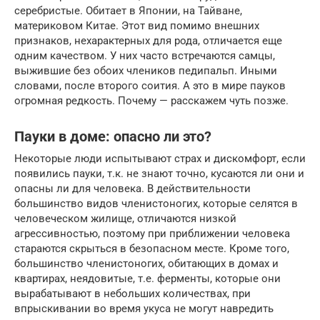
серебристые. Обитает в Японии, на Тайване,
материковом Китае. Этот вид помимо внешних
признаков, нехарактерных для рода, отличается еще
одним качеством. У них часто встречаются самцы,
выжившие без обоих члеников педипальп. Иными
словами, после второго соития. А это в мире пауков
огромная редкость. Почему — расскажем чуть позже.
Пауки в доме: опасно ли это?
Некоторые люди испытывают страх и дискомфорт, если
появились пауки, т.к. не знают точно, кусаются ли они и
опасны ли для человека. В действительности
большинство видов членистоногих, которые селятся в
человеческом жилище, отличаются низкой
агрессивностью, поэтому при приближении человека
стараются скрыться в безопасном месте. Кроме того,
большинство членистоногих, обитающих в домах и
квартирах, неядовитые, т.е. ферменты, которые они
вырабатывают в небольших количествах, при
впрыскивании во время укуса не могут навредить