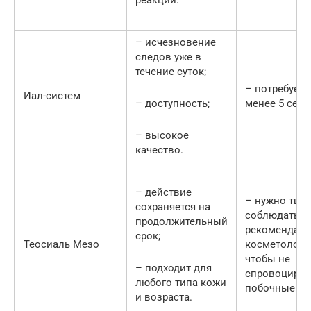
– исчезновение
следов уже в
течение суток;
– потребуетс
Иал-систем
– доступность;
менее 5 сеан
– высокое
качество.
– действие
– нужно тща
сохраняется на
соблюдать
продолжительный
рекомендац
срок;
Теосиаль Мезо
косметолога,
чтобы не
– подходит для
спровоциров
любого типа кожи
побочные ре
и возраста.