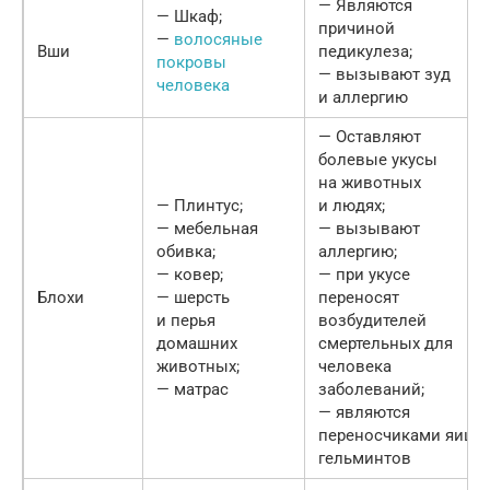
— Являются
— Шкаф;
причиной
—
волосяные
Вши
педикулеза;
покровы
— вызывают зуд
человека
и аллергию
— Оставляют
болевые укусы
на животных
— Плинтус;
и людях;
— мебельная
— вызывают
обивка;
аллергию;
— ковер;
— при укусе
Блохи
— шерсть
переносят
и перья
возбудителей
домашних
смертельных для
животных;
человека
— матрас
заболеваний;
— являются
переносчиками яиц
гельминтов