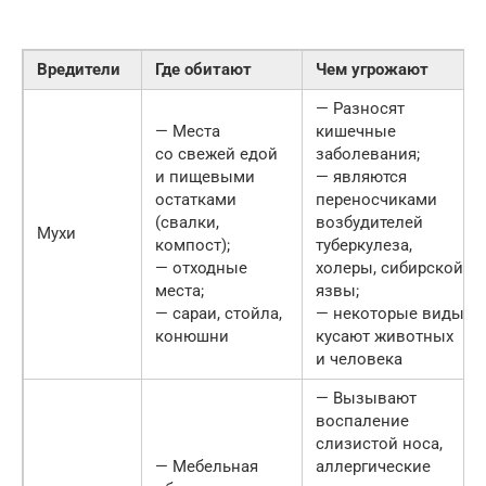
Вредители
Где обитают
Чем угрожают
— Разносят
— Места
кишечные
со свежей едой
заболевания;
и пищевыми
— являются
остатками
переносчиками
(свалки,
возбудителей
Мухи
компост);
туберкулеза,
— отходные
холеры, сибирской
места;
язвы;
— сараи, стойла,
— некоторые виды
конюшни
кусают животных
и человека
— Вызывают
воспаление
слизистой носа,
— Мебельная
аллергические