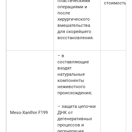
пластическими
стоимость.
операциями и
после
хирургического
вмешательства
для скорейшего
восстановления.
– в
составляющие
входят
натуральные
компоненты
неживотного
происхождения;
– защита цепочки
Meso-Xanthin F199
ДНК от
дегенеративных
процессов и
регенерация