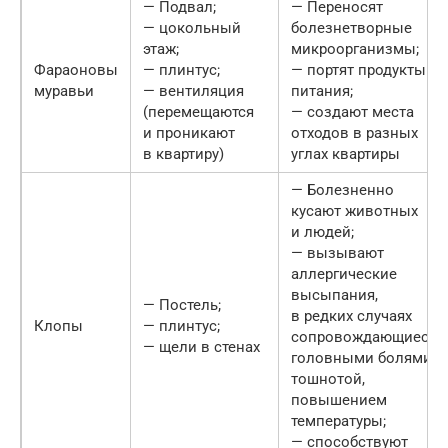
— Подвал;
— Переносят
— цокольный
болезнетворные
этаж;
микроорганизмы;
Фараоновы
— плинтус;
— портят продукты
муравьи
— вентиляция
питания;
(перемещаются
— создают места
и проникают
отходов в разных
в квартиру)
углах квартиры
— Болезненно
кусают животных
и людей;
— вызывают
аллергические
высыпания,
— Постель;
в редких случаях
Клопы
— плинтус;
сопровождающиеся
— щели в стенах
головными болями,
тошнотой,
повышением
температуры;
— способствуют