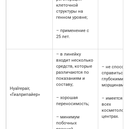
клеточной
структуры на
генном уровне;
– применение с
25 лет.
– в линейку
входит несколько
средств, которые
– не способ
различаются по
справиться с
показаниям и
глубокими
составу;
морщинами;
Hyalrepair,
«Гиалрипайер»
– хорошая
– имеется не
переносимость;
всех
косметологи
центрах.
– минимум
побочных
реакций.