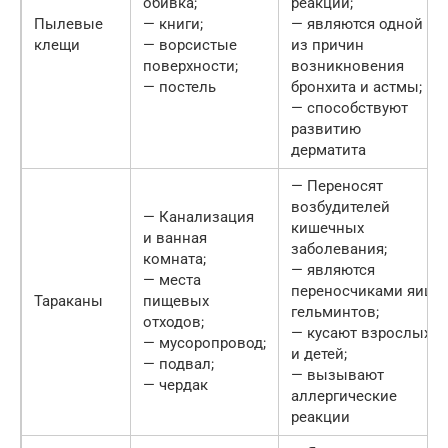
обивка;
реакции;
Пылевые
— книги;
— являются одной
клещи
— ворсистые
из причин
поверхности;
возникновения
— постель
бронхита и астмы;
— способствуют
развитию
дерматита
— Переносят
возбудителей
— Канализация
кишечных
и ванная
заболевания;
комната;
— являются
— места
переносчиками яиц
Тараканы
пищевых
гельминтов;
отходов;
— кусают взрослых
— мусоропровод;
и детей;
— подвал;
— вызывают
— чердак
аллергические
реакции