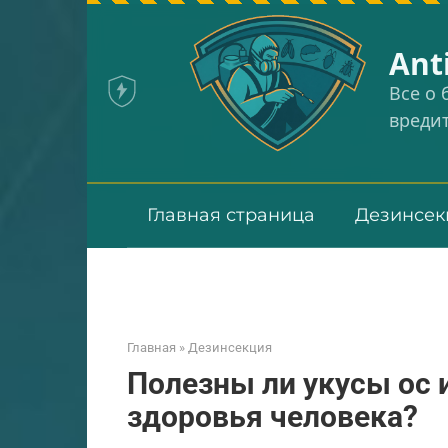
Перейти
к
Аnt
контенту
Все о
вреди
Главная страница
Дезинсек
Главная
»
Дезинсекция
Полезны ли укусы ос 
здоровья человека?