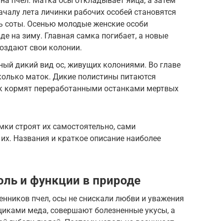
на пчел. Матка осы откладывает яйца, а затем
началу лета личинки рабочих особей становятся
ь соты. Осенью молодые женские особи
де на зиму. Главная самка погибает, а новые
оздают свои колонии.
ый дикий вид ос, живущих колониями. Во главе
колько маток. Дикие полистины питаются
к кормят переработанными останками мертвых
мки строят их самостоятельно, сами
х. Названия и краткое описание наиболее
оль и функции в природе
енников пчел, осы не снискали любви и уважения
щиками меда, совершают болезненные укусы, а