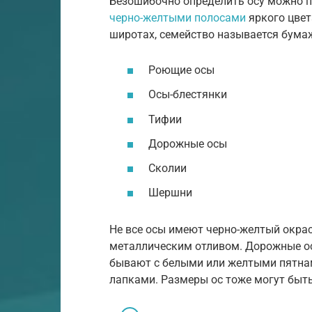
Безошибочно определить осу можно по
черно-желтыми полосами
яркого цвет
широтах, семейство называется бумаж
Роющие осы
Осы-блестянки
Тифии
Дорожные осы
Сколии
Шершни
Не все осы имеют черно-желтый окрас
металлическим отливом. Дорожные ос
бывают с белыми или желтыми пятнам
лапками. Размеры ос тоже могут быт