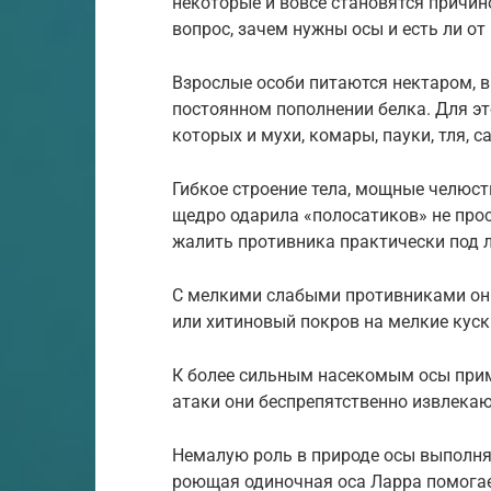
некоторые и вовсе становятся причин
вопрос, зачем нужны осы и есть ли от 
Взрослые особи питаются нектаром, в
постоянном пополнении белка. Для эт
которых и мухи, комары, пауки, тля, 
Гибкое строение тела, мощные челюст
щедро одарила «полосатиков» не прос
жалить противника практически под 
С мелкими слабыми противниками они
или хитиновый покров на мелкие куск
К более сильным насекомым осы приме
атаки они беспрепятственно извлекаю
Немалую роль в природе осы выполня
роющая одиночная оса Ларра помогае