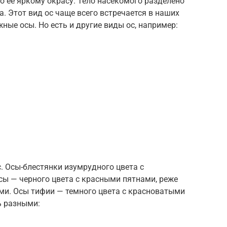
 ее яркому окрасу. Тело насекомого разделено
а. Этот вид ос чаще всего встречается в наших
ные осы. Но есть и другие виды ос, например:
. Осы-блестянки изумрудного цвета с
ы — черного цвета с красными пятнами, реже
и. Осы тифии — темного цвета с красноватыми
ь разными: