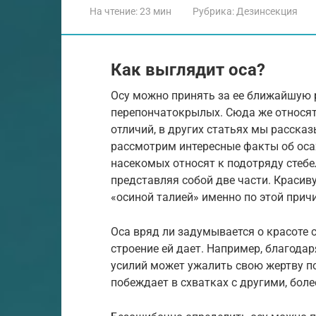
На чтение:
23 мин
Рубрика:
Дезинсекция
Как выглядит оса?
Осу можно принять за ее ближайшую р
перепончатокрылых. Сюда же относят
отличий, в других статьях мы рассказ
рассмотрим интересные факты об осах
насекомых относят к подотряду стеб
представляя собой две части. Краси
«осиной талией» именно по этой причи
Оса вряд ли задумывается о красоте с
строение ей дает. Например, благода
усилий может ужалить свою жертву по
побеждает в схватках с другими, бол