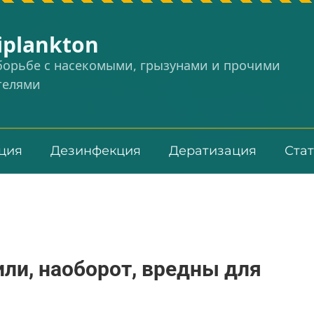
iplankton
 борьбе с насекомыми, грызунами и прочими
телями
ция
Дезинфекция
Дератизация
Ста
или, наоборот, вредны для