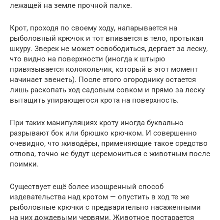
лежащей на земле прочной палке.
Крот, проходя по своему ходу, напарывается на
рыболовный крючок и тот впивается в тело, протыкая
шкуру. Зверек не может освободиться, дергает за леску,
что видно на поверхности (иногда к штырю
привязывается колокольчик, который в этот момент
начинает звенеть). После этого огороднику остается
лишь раскопать ход садовым совком и прямо за леску
вытащить упирающегося крота на поверхность.
При таких манипуляциях кроту иногда буквально
разрывают бок или брюшко крючком. И совершенно
очевидно, что живодёры, применяющие такое средство
отлова, точно не будут церемониться с животным после
поимки.
Существует ещё более изощренный способ
издевательства над кротом — опустить в ход те же
рыболовные крючки с предварительно насаженными
на них дождевыми червями. Животное постарается