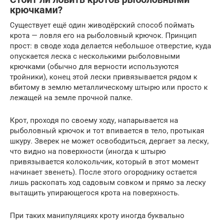
крючками?
Существует ещё один живодёрский способ поймать
крота — ловля его на рыболовный крючок. Принцип
прост: в своде хода делается небольшое отверстие, куда
опускается леска с несколькими рыболовными
крючками (обычно для верности используются
тройники), конец этой лески привязывается рядом к
вбитому в землю металлическому штырю или просто к
лежащей на земле прочной палке.
Крот, проходя по своему ходу, напарывается на
рыболовный крючок и тот впивается в тело, протыкая
шкуру. Зверек не может освободиться, дергает за леску,
что видно на поверхности (иногда к штырю
привязывается колокольчик, который в этот момент
начинает звенеть). После этого огороднику остается
лишь раскопать ход садовым совком и прямо за леску
вытащить упирающегося крота на поверхность.
При таких манипуляциях кроту иногда буквально