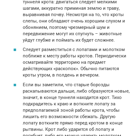
туннеля крота: двигаться следует мелкими
шагами, аккуратно приминая землю и траву,
выравнивая почву. Несмотря на то, что кроты
слепы, они обладают очень хорошим слухом и
обонянием, поэтому чрезмерный шум и
передвижение могут их спугнуть – животные
уйдут глубже и поймать их будет сложнее.
Следует разместиться с лопатами и молотком
поближе к месту работы кротов. Периодически
осматривайте территорию на предмет
действующих «раскопок». Обычно питаются
кроты утром, в полдень и вечером.
Если вы заметили, что старые борозды
раскапываются дальше, либо образуются новые,
значит, в конце туннеля находится крот. Тихо
подкрадитесь к краю и воткните лопату за
предполагаемой зоной работы крота, чтобы
лишить его возможности сбежать. Другую
лопату воткните прямо перед кротом в конце
рытвины. Крот либо ударится об лопату и
погибнет, либо его можно ударить молотком.