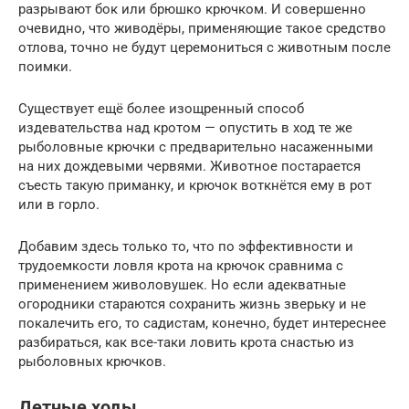
разрывают бок или брюшко крючком. И совершенно
очевидно, что живодёры, применяющие такое средство
отлова, точно не будут церемониться с животным после
поимки.
Существует ещё более изощренный способ
издевательства над кротом — опустить в ход те же
рыболовные крючки с предварительно насаженными
на них дождевыми червями. Животное постарается
съесть такую приманку, и крючок воткнётся ему в рот
или в горло.
Добавим здесь только то, что по эффективности и
трудоемкости ловля крота на крючок сравнима с
применением живоловушек. Но если адекватные
огородники стараются сохранить жизнь зверьку и не
покалечить его, то садистам, конечно, будет интереснее
разбираться, как все-таки ловить крота снастью из
рыболовных крючков.
Детные ходы