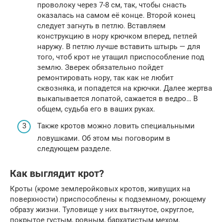
проволоку через 7-8 см, так, чтобы снасть
оказалась на самом её конце. Второй конец
следует загнуть в петлю. Вставляем
конструкцию в нору крючком вперед, петлей
наружу. В петлю лучше вставить штырь — для
того, чтоб крот не утащил приспособление под
землю. Зверек обязательно пойдет
ремонтировать нору, так как не любит
сквозняка, и попадется на крючки. Далее жертва
выкапывается лопатой, сажается в ведро… В
общем, судьба его в ваших руках.
Также кротов можно ловить специальными
ловушками. Об этом мы поговорим в
следующем разделе.
Как выглядит крот?
Кроты (кроме землеройковых кротов, живущих на
поверхности) приспособлены к подземному, роющему
образу жизни. Туловище у них вытянутое, округлое,
покрытое густым, ровным, бархатистым мехом.