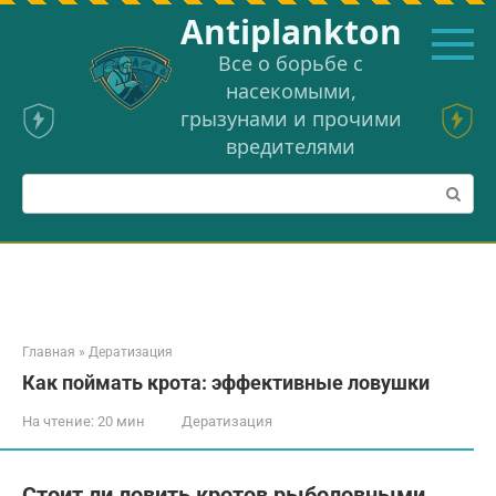
Перейти
Аntiplankton
к
контенту
Все о борьбе с
насекомыми,
грызунами и прочими
вредителями
Поиск:
Главная
»
Дератизация
Как поймать крота: эффективные ловушки
На чтение:
20 мин
Дератизация
Стоит ли ловить кротов рыболовными