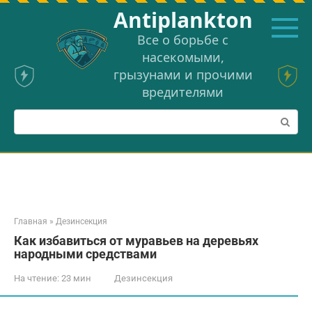
Перейти
Аntiplankton
к
контенту
Все о борьбе с
насекомыми,
грызунами и прочими
вредителями
Поиск:
Главная
»
Дезинсекция
Как избавиться от муравьев на деревьях
народными средствами
На чтение:
23 мин
Дезинсекция