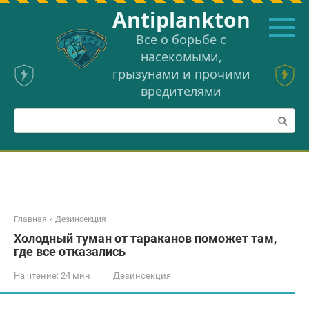
Перейти
Аntiplankton
к
контенту
Все о борьбе с
насекомыми,
грызунами и прочими
вредителями
Поиск:
Главная
»
Дезинсекция
Холодный туман от тараканов поможет там,
где все отказались
На чтение:
24 мин
Дезинсекция