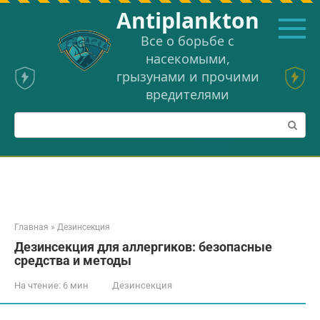
Перейти
Аntiplankton
к
контенту
Все о борьбе с
насекомыми,
грызунами и прочими
вредителями
Поиск:
Главная
»
Дезинсекция
Дезинсекция для аллергиков: безопасные
средства и методы
На чтение:
6 мин
Дезинсекция