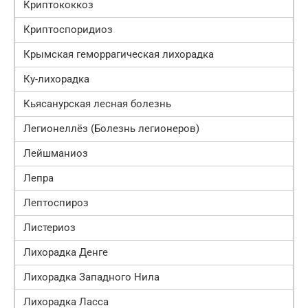
Криптококкоз
Криптоспоридиоз
Крымская геморрагическая лихорадка
Ку-лихорадка
Кьясанурская лесная болезнь
Легионеллёз (Болезнь легионеров)
Лейшманиоз
Лепра
Лептоспироз
Листериоз
Лихорадка Денге
Лихорадка Западного Нила
Лихорадка Ласса