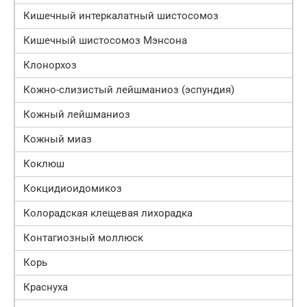
Кишечный интеркалатный шистосомоз
Кишечный шистосомоз Мэнсона
Клонорхоз
Кожно-слизистый лейшманиоз (эспундия)
Кожный лейшманиоз
Кожный миаз
Коклюш
Кокцидиоидомикоз
Колорадская клещевая лихорадка
Контагиозный моллюск
Корь
Краснуха