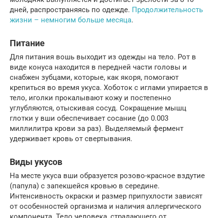
дней, распространяясь по одежде.
Продолжительность
жизни – немногим больше месяца
.
Питание
Для питания вошь выходит из одежды на тело. Рот в
виде конуса находится в передней части головы и
снабжен зубцами, которые, как якоря, помогают
крепиться во время укуса. Хоботок с иглами упирается в
тело, иголки прокалывают кожу и постепенно
углубляются, отыскивая сосуд. Сокращение мышц
глотки у вши обеспечивает сосание (до 0.003
миллилитра крови за раз). Выделяемый фермент
удерживает кровь от свертывания.
Виды укусов
На месте укуса вши образуется розово-красное вздутие
(папула) с запекшейся кровью в середине.
Интенсивность окраски и размер припухлости зависят
от особенностей организма и наличия аллергического
компонента. Тело человека, страдающего от