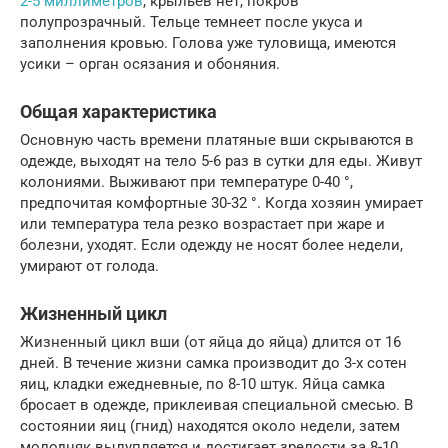
2-5 миллиметров
, крыльев нет, покров
полупрозрачный. Тельце темнеет после укуса и
заполнения кровью. Голова уже туловища, имеются
усики – орган осязания и обоняния.
Общая характеристика
Основную часть времени платяные вши скрываются в
одежде, выходят на тело 5-6 раз в сутки для еды. Живут
колониями. Выживают при температуре 0-40 °,
предпочитая комфортные 30-32 °. Когда хозяин умирает
или температура тела резко возрастает при жаре и
болезни, уходят. Если одежду не носят более недели,
умирают от голода.
Жизненный цикл
Жизненный цикл вши (от яйца до яйца) длится от 16
дней. В течение жизни самка производит до 3-х сотен
яиц, кладки ежедневные, по 8-10 штук. Яйца самка
бросает в одежде, приклеивая специальной смесью. В
состоянии яиц (гнид) находятся около недели, затем
молодняк вылупляется и достигает зрелости за 8-10