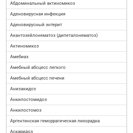
Абдоминальный актиномикоз
Аденовирусная инфекция
Аденовирусный энтерит
Акантохейлонематоз (дипеталонематоз)
Актиномикоз
Амебиаз
Амебный абсцесс легкого
Амебный абсцесс печени
Анизакидоз
Анкилостомидоз
Анкилостомоз
Аргентинская геморрагическая лихорадка
Аскаридоз