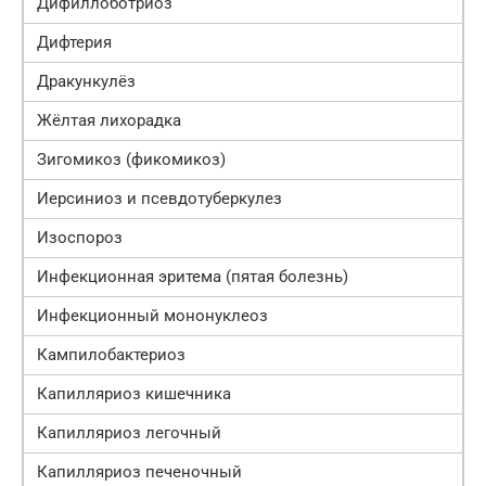
Дифиллоботриоз
Дифтерия
Дракункулёз
Жёлтая лихорадка
Зигомикоз (фикомикоз)
Иерсиниоз и псевдотуберкулез
Изоспороз
Инфекционная эритема (пятая болезнь)
Инфекционный мононуклеоз
Кампилобактериоз
Капилляриоз кишечника
Капилляриоз легочный
Капилляриоз печеночный