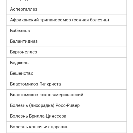
Аспергиллез
Африканский трипаносомоз (сонная болезнь)
Бабезиоз
Балантидиаз
Бартонеллез
Беджель
Бешенство
Бластомикоз Гилкриста
Бластомикоз южно-американский
Болезнь (лихорадка) Росс-Ривер
Болезнь Брилла-Цинссера
Болезнь кошачьих царапин