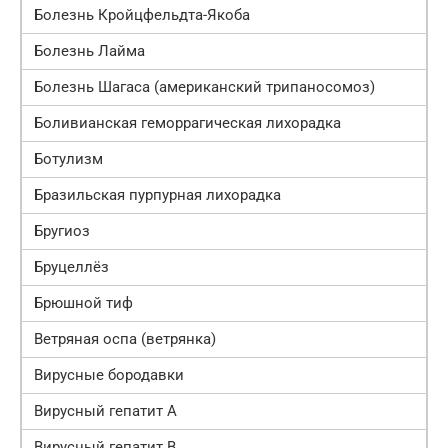
Болезнь Кройцфельдта-Якоба
Болезнь Лайма
Болезнь Шагаса (американский трипаносомоз)
Боливианская геморрагическая лихорадка
Ботулизм
Бразильская пурпурная лихорадка
Бругиоз
Бруцеллёз
Брюшной тиф
Ветряная оспа (ветрянка)
Вирусные бородавки
Вирусный гепатит A
Вирусный гепатит В