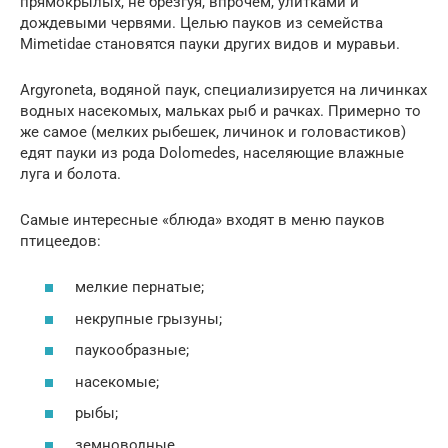
прямокрылых, не брезгуя, впрочем, улитками и
дождевыми червями. Целью пауков из семейства
Mimetidae становятся пауки других видов и муравьи.
Argyroneta, водяной паук, специализируется на личинках
водных насекомых, мальках рыб и рачках. Примерно то
же самое (мелких рыбешек, личинок и головастиков)
едят пауки из рода Dolomedes, населяющие влажные
луга и болота.
Самые интересные «блюда» входят в меню пауков
птицеедов:
мелкие пернатые;
некрупные грызуны;
паукообразные;
насекомые;
рыбы;
земноводные.