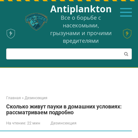
Перейти
Аntiplankton
к
контенту
Все о борьбе с
насекомыми,
грызунами и прочими
вредителями
Поиск:
Главная
»
Дезинсекция
Сколько живут пауки в домашних условиях:
рассматриваем подробно
На чтение:
22 мин
Дезинсекция