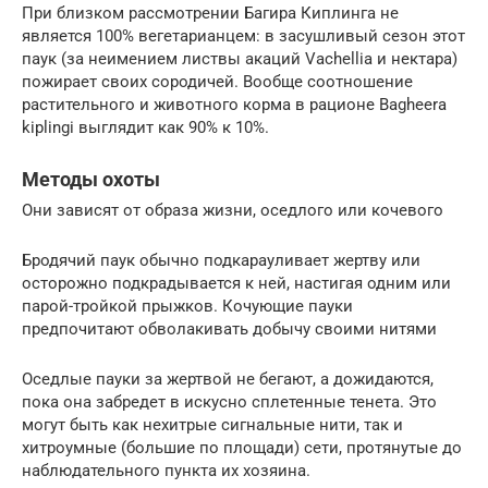
При близком рассмотрении Багира Киплинга не
является 100% вегетарианцем: в засушливый сезон этот
паук (за неимением листвы акаций Vachellia и нектара)
пожирает своих сородичей. Вообще соотношение
растительного и животного корма в рационе Bagheera
kiplingi выглядит как 90% к 10%.
Методы охоты
Они зависят от образа жизни, оседлого или кочевого
Бродячий паук обычно подкарауливает жертву или
осторожно подкрадывается к ней, настигая одним или
парой-тройкой прыжков. Кочующие пауки
предпочитают обволакивать добычу своими нитями
Оседлые пауки за жертвой не бегают, а дожидаются,
пока она забредет в искусно сплетенные тенета. Это
могут быть как нехитрые сигнальные нити, так и
хитроумные (большие по площади) сети, протянутые до
наблюдательного пункта их хозяина.