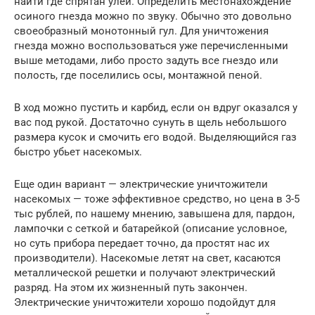
найти где спрятан улей. Определить местонахождение
осиного гнезда можно по звуку. Обычно это довольно
своеобразный монотонный гул. Для уничтожения
гнезда можно воспользоваться уже перечисленными
выше методами, либо просто задуть все гнездо или
полость, где поселились осы, монтажной пеной.
В ход можно пустить и карбид, если он вдруг оказался у
вас под рукой. Достаточно сунуть в щель небольшого
размера кусок и смочить его водой. Выделяющийся газ
быстро убьет насекомых.
Еще один вариант — электрические уничтожители
насекомых — тоже эффективное средство, но цена в 3-5
тыс рублей, по нашему мнению, завышена для, пардон,
лампочки с сеткой и батарейкой (описание условное,
но суть прибора передает точно, да простят нас их
производители). Насекомые летят на свет, касаются
металлической решетки и получают электрический
разряд. На этом их жизненный путь закончен.
Электрические уничтожители хорошо подойдут для