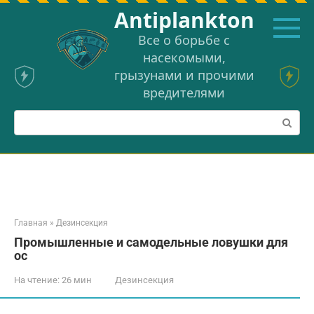
Перейти
Аntiplankton
к
контенту
Все о борьбе с
насекомыми,
грызунами и прочими
вредителями
Поиск:
Главная
»
Дезинсекция
Промышленные и самодельные ловушки для
ос
На чтение:
26 мин
Дезинсекция