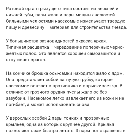
Ротовой орган грызущего типа состоит из верхней и
нижней губы, пары жвал и пары мощных челюстей.
Сильными челюстями насекомые измельчают твердую
пищу и древесину – материал для строительства гнезда.
У большинства разновидностей окраска яркая.
Типичная расцветка – чередование поперечных черно-
желтых полос. Это является хорошей самозащитой и
отпугивает врагов.
На кончике брюшка осы-самки находится жало с ядом.
Оно представляет собой загнутую трубку, которое
насекомое вонзает в противника и впрыскивает яд. В
отличие от грозного орудия пчелы жало ос без
зазубрин. Насекомое легко извлекает его из кожи и не
погибает, а может использовать снова.
У взрослых особей 2 пары тонких и прозрачных
крыльев, одна из которых крупнее другой. Крылья
позволяют осам быстро летать. 3 пары ног окрашены в