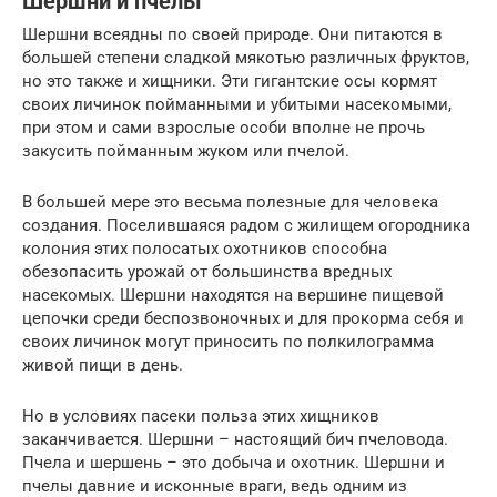
Шершни и пчёлы
Шершни всеядны по своей природе. Они питаются в
большей степени сладкой мякотью различных фруктов,
но это также и хищники. Эти гигантские осы кормят
своих личинок пойманными и убитыми насекомыми,
при этом и сами взрослые особи вполне не прочь
закусить пойманным жуком или пчелой.
В большей мере это весьма полезные для человека
создания. Поселившаяся радом с жилищем огородника
колония этих полосатых охотников способна
обезопасить урожай от большинства вредных
насекомых. Шершни находятся на вершине пищевой
цепочки среди беспозвоночных и для прокорма себя и
своих личинок могут приносить по полкилограмма
живой пищи в день.
Но в условиях пасеки польза этих хищников
заканчивается. Шершни – настоящий бич пчеловода.
Пчела и шершень – это добыча и охотник. Шершни и
пчелы давние и исконные враги, ведь одним из