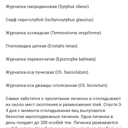
Журчалка смородиновая (Syrphus ribesii)
Сирф сероголубой (Ischyrosyrphus glaucius)
Журчалка осовидная (Temnostoma vespiforme)
Пчеловидка цепкая (Eristalis tenax)
Журчалка перевязчатая (Epistrophe balteata)
Журчалка-оса пучковая (Ch. fasciolatum)
Журчалка-оса дважды опоясанная (Ch. bicinctum)
Самки заботятся о пропитании личинок и откладывают
их около мест скопления и размножения тлей. Спустя 3-
4 дня с момента откладывания яиц вылупаются
безногие малоподвижные личинки. Одна личинка в
день поедает до 200 особей тли. Личинка развивается