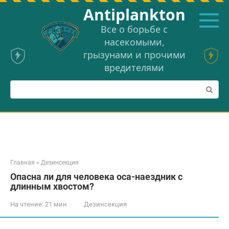
Перейти
Аntiplankton
к
контенту
Все о борьбе с
насекомыми,
грызунами и прочими
вредителями
Поиск:
Главная
»
Дезинсекция
Опасна ли для человека оса-наездник с
длинным хвостом?
На чтение:
21 мин
Дезинсекция