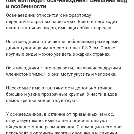
Как выглядит оса-наездник? Внешний вид
и особенности
Оса-наездник относится к инфраотряду
перепончатокрылых насекомых. Всего в него ходит
около ста тысяч видов, имеющих общего предка.
Осы-наездники отличаются небольшими размерами:
длина туловища имаго составляет 0,3-3 см. Самые
крупные виды можно увидеть в жарких странах.
Осы-наездники – это паразиты, питающиеся другими
членистоногими. Но они могут укусить и человека.
Насекомые имеют вытянутое и довольно тонкое
брюшко и узкие прозрачные крылья. У части видов
самок крылья вовсе отсутствуют.
У ос-наездников, в отличие от привычных нам ос,
отсутствует жало, вместо него они используют
яйцеклад – орган размножения. С помощью него они
переносят в организм жертвы свои яйца и личинки.