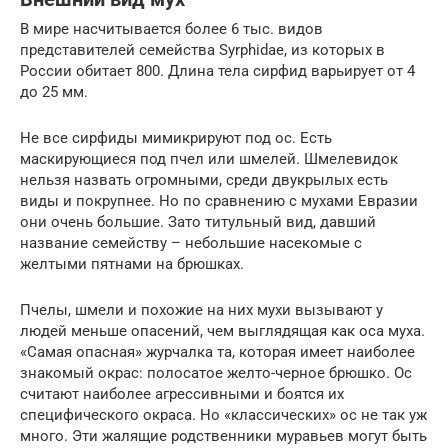
В мире насчитывается более 6 тыс. видов
представителей семейства Syrphidae, из которых в
России обитает 800. Длина тела сирфид варьирует от 4
до 25 мм.
Не все сирфиды мимикрируют под ос. Есть
маскирующиеся под пчел или шмелей. Шмелевидок
нельзя назвать огромными, среди двукрылых есть
виды и покрупнее. Но по сравнению с мухами Евразии
они очень большие. Зато титульный вид, давший
название семейству – небольшие насекомые с
желтыми пятнами на брюшках.
Пчелы, шмели и похожие на них мухи вызывают у
людей меньше опасений, чем выглядящая как оса муха.
«Самая опасная» журчалка та, которая имеет наиболее
знакомый окрас: полосатое желто-черное брюшко. Ос
считают наиболее агрессивными и боятся их
специфического окраса. Но «классических» ос не так уж
много. Эти жалящие родственники муравьев могут быть