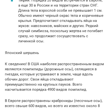
Тифии. Порядка 20 видов встречается в Европе,
а еще 30 в России и на территории стран СНГ.
Длина тела взрослой особи не превышает 1 см.
Обычно имеют черный окрас тела и коричневые
крылья. Предпочитают откладывать яйца на
жуков: навозников, майских и других. Редкий
случай симбиоза, поскольку жертва не погибает
сразу, но продолжает сосуществовать с
личинкой осы.
Японский шершень
К сведению! В США наиболее распространенным видом
являются помпилиды (дорожные осы), селящиеся в
гнездах, которые устраивают в земле, чаще вдоль
обочин дорог. Свои яйца откладывают
преимущественно на крупных пауков. Всего
насчитывается порядка 4900 видов помпилид.
В Европе распространены краброниды (песочные осы),
всего свыше 600 видов, но всего их известно около 8