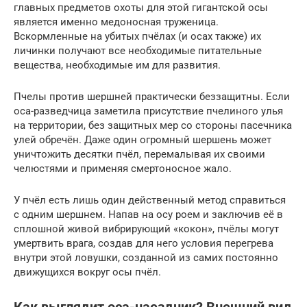
главных предметов охоты для этой гигантской осы
является именно медоносная труженица.
Вскормленные на убитых пчёлах (и осах также) их
личинки получают все необходимые питательные
вещества, необходимые им для развития.
Пчелы против шершней практически беззащитны. Если
оса-разведчица заметила присутствие пчелиного улья
на территории, без защитных мер со стороны пасечника
улей обречён. Даже один огромный шершень может
уничтожить десятки пчёл, перемалывая их своими
челюстями и применяя смертоносное жало.
У пчёл есть лишь один действенный метод справиться
с одним шершнем. Напав на осу роем и заключив её в
сплошной живой вибрирующий «кокон», пчёлы могут
умертвить врага, создав для него условия перегрева
внутри этой ловушки, созданной из самих постоянно
движущихся вокруг осы пчёл.