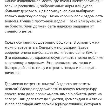
Самое излюбленное место, где пчелы любят селиться –
горные расщелины, заброшенные норы или дупла
больших деревьев. Для своих ульев они выбирают
только надежную опору. Очень хорошо, если рядом есть
водоем. Лучше с проточной водой — река или ручей, но
не болото. Улей должен быть надежно защищен от
сильного ветра.
Среда обитания ос довольно обширна. В основном их
можно встретить в Северном полушарии. Здесь
сосредоточено наибольшее количество ос на Земле.
Эти насекомые стараются обустраивать гнездо поближе
к человеку и деревьям. Это позволяет им легко и
быстро добывать пищу и строить гнезда и выводить
личинок.
Где можно встретить шмеля? А где его встретить
нельзя? Умение поддерживать высокую температуру
своего тела дало возможность шмелю обитать даже на
севере. Они долетают до Чукотки, Гренландии и Аляски.
И все благодаря интересной терморегуляции, которая в