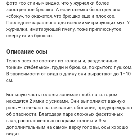
фото «со спины» видно, что у журчалки более
заостренное брюшко. А если съемка была сделана
«сбоку», то окажется, что брюшко еще и плоское.
Последнее характерно для всех мимикрирующих мух. У
журчалки, имитирующей пчелу, тоже приплюснутое
сверху вниз брюшко.
Описание осы
Тело у всех ос состоит из головы и, разделенных
тонким стебельком, груди и брюшка, покрытого пушком.
В зависимости от вида в длину они вырастают до 1–10
см.
Большую часть головы занимает лоб, на котором
находятся 2 ямки с усиками. Они выполняют важную
роль – отвечают за осязание, обоняние, предупреждают
об опасности. Благодаря паре сложных фасеточных
глаз, расположенных по краям головы и 3-м
дополнительным на самом верху головы, осы хорошо
видят.