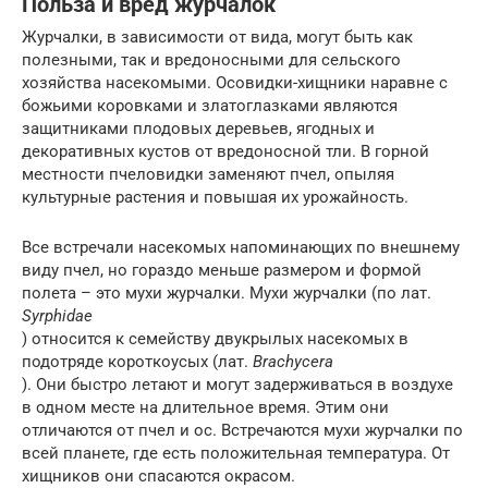
Польза и вред журчалок
Журчалки, в зависимости от вида, могут быть как
полезными, так и вредоносными для сельского
хозяйства насекомыми. Осовидки-хищники наравне с
божьими коровками и златоглазками являются
защитниками плодовых деревьев, ягодных и
декоративных кустов от вредоносной тли. В горной
местности пчеловидки заменяют пчел, опыляя
культурные растения и повышая их урожайность.
Все встречали насекомых напоминающих по внешнему
виду пчел, но гораздо меньше размером и формой
полета – это мухи журчалки. Мухи журчалки (по лат.
Syrphidae
) относится к семейству двукрылых насекомых в
подотряде короткоусых (лат.
Brachycera
). Они быстро летают и могут задерживаться в воздухе
в одном месте на длительное время. Этим они
отличаются от пчел и ос. Встречаются мухи журчалки по
всей планете, где есть положительная температура. От
хищников они спасаются окрасом.