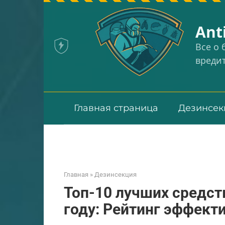
Перейти
к
Аnt
контенту
Все о
вреди
Главная страница
Дезинсек
Главная
»
Дезинсекция
Топ-10 лучших средств
году: Рейтинг эффект