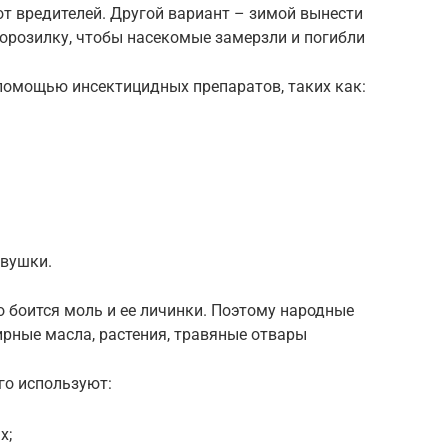
от вредителей. Другой вариант – зимой вынести
морозилку, чтобы насекомые замерзли и погибли
помощью инсектицидных препаратов, таких как:
овушки.
го боится моль и ее личинки. Поэтому народные
рные масла, растения, травяные отвары
го используют:
х;