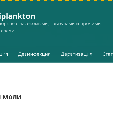
iplankton
 борьбе с насекомыми, грызунами и прочими
телями
ция
Дезинфекция
Дератизация
Ста
и моли