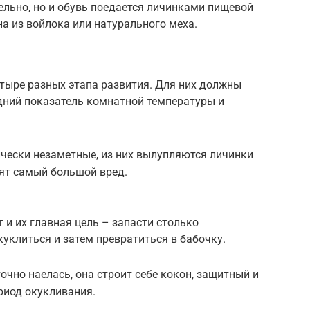
ельно, но и обувь поедается личинками пищевой
на из войлока или натурального меха.
тыре разных этапа развития. Для них должны
дний показатель комнатной температуры и
чески незаметные, из них вылупляются личинки
сят самый большой вред.
 и их главная цель – запасти столько
куклиться и затем превратиться в бабочку.
очно наелась, она строит себе кокон, защитный и
риод окукливания.