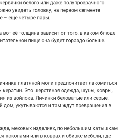
червячки белого или даже полупрозрачного
можно увидеть головку, на первом сегменте
е – ещё четыре пары.
а вот её толщина зависит от того, в каком блюде
питательной пище она будет гораздо больше.
 Личинка платяной моли предпочитает лакомиться
ь кератин. Это шерстяная одежда, шубы, ковры,
лия из войлока. Личинки беловатые или серые,
шой дом, укутываются и там ждут превращения в
ежде, меховых изделиях, по небольшим катышкам
я коконами или в коврах и обивке мебели, где