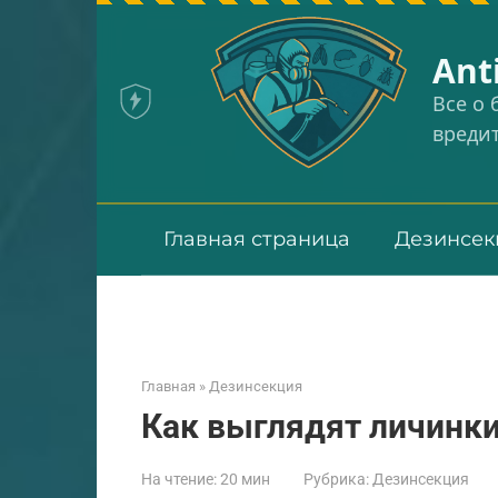
Перейти
к
Аnt
контенту
Все о
вреди
Главная страница
Дезинсек
Главная
»
Дезинсекция
Как выглядят личинк
На чтение:
20 мин
Рубрика:
Дезинсекция