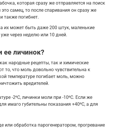
абочка, которая сразу же отправляется на поиск
 это самец, то после спаривания он сразу же
и также погибнет.
 а их может быть даже 200 штук, маленькие
уже через неделю или 10 дней.
и ее личинок?
как народные рецепты, так и химические
т то, что моль довольно чувствительна к
кой температуре погибает моль, можно
ничтожить вредителей.
уре -2⁰С, личинки моли при -10⁰С. Если же
для имаго губительны показания +40⁰С, а для
де или обработка парогенератором, прогревание