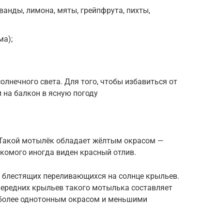
ванды, лимона, мяты, грейпфрута, пихты,
ма);
олнечного света. Для того, чтобы избавиться от
 на балкон в ясную погоду
 Такой мотылёк обладает жёлтым окрасом —
екомого иногда виден красный отлив.
 блестящих переливающихся на солнце крыльев.
передних крыльев такого мотылька составляет
 более однотонным окрасом и меньшими