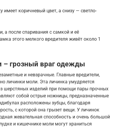
у имеет коричневый цвет, а снизу — светло-
, а после спаривания с самкой и её
амка этого мелкого вредителя живёт около 1
 – грозный враг одежды
езаметные и невзрачные. Главные вредители,
но личинки моли. Эта личинка умудряется
из шерстяных изделий при помощи пары прочных
авляют собой острые ножницы, предназначенные
андибулах расположены зубцы, благодаря
рость, с которой она грызет вещи. У личинок
одная жевательная способность и очень большой
елудке и кишечнике моли могут храниться