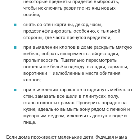
некоторые предметы придётся выбросить,
чтобы исключить развитие из яиц новых
особей;
снять со стен картины, декор, часы,
продезинфицировать, особенно, с тыльной
стороны, где часто прячутся вредители;
при выявлении клопов в доме раскрыть мягкую
мебель, собрать экскременты, яйцекладки,
пропылесосить. Тщательно пересмотреть
постельное бельё и одежду: складки, карманы,
воротники – излюбленные места обитания
клопов;
при выявлении тараканов отодвинуть мебель от
стен, замазать все щели в плинтусах, полу,
старых оконных рамах. Проверить порядок на
кухне, идеально вымыть зону рядом с печкой и
мусорным ведром, исключить доступ к воде и
пище.
Если дома проживают маленькие дети, будущая мама