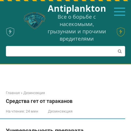
Перейти
Аntiplankton
к
контенту
Все о борьбе с
насекомыми,
грызунами и прочими
вредителями
Поиск:
Главная
»
Дезинсекция
Средства гет от тараканов
На чтение:
24 мин
Дезинсекция
Универсальность препарата