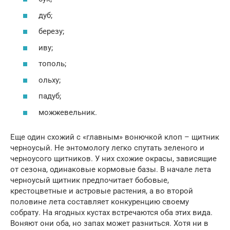
дуб;
березу;
иву;
тополь;
ольху;
падуб;
можжевельник.
Еще один схожий с «главным» вонючкой клоп – щитник
черноусый. Не энтомологу легко спутать зеленого и
черноусого щитников. У них схожие окрасы, зависящие
от сезона, одинаковые кормовые базы. В начале лета
черноусый щитник предпочитает бобовые,
крестоцветные и астровые растения, а во второй
половине лета составляет конкуренцию своему
собрату. На ягодных кустах встречаются оба этих вида.
Воняют они оба, но запах может разниться. Хотя ни в