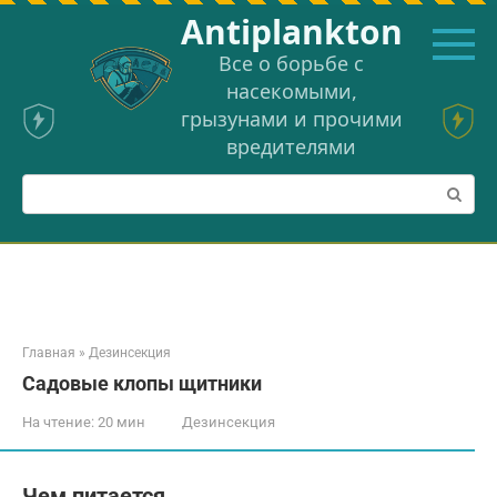
Перейти
Аntiplankton
к
контенту
Все о борьбе с
насекомыми,
грызунами и прочими
вредителями
Поиск:
Главная
»
Дезинсекция
Садовые клопы щитники
На чтение:
20 мин
Дезинсекция
Чем питается