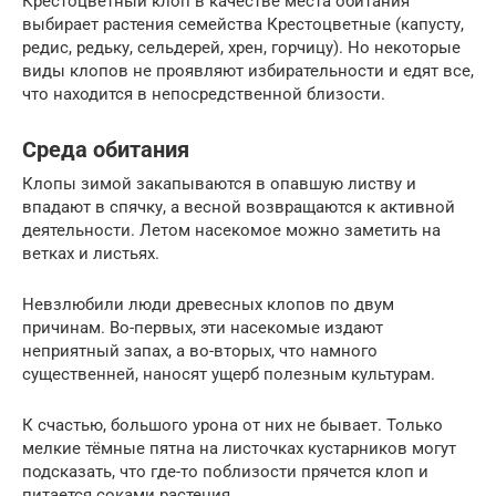
Крестоцветный клоп в качестве места обитания
выбирает растения семейства Крестоцветные (капусту,
редис, редьку, сельдерей, хрен, горчицу). Но некоторые
виды клопов не проявляют избирательности и едят все,
что находится в непосредственной близости.
Среда обитания
Клопы зимой закапываются в опавшую листву и
впадают в спячку, а весной возвращаются к активной
деятельности. Летом насекомое можно заметить на
ветках и листьях.
Невзлюбили люди древесных клопов по двум
причинам. Во-первых, эти насекомые издают
неприятный запах, а во-вторых, что намного
существенней, наносят ущерб полезным культурам.
К счастью, большого урона от них не бывает. Только
мелкие тёмные пятна на листочках кустарников могут
подсказать, что где-то поблизости прячется клоп и
питается соками растения.