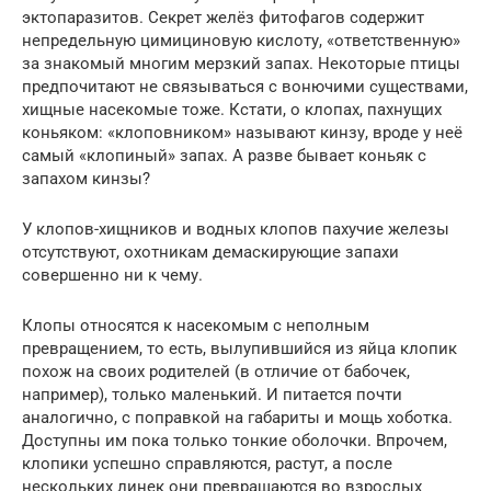
эктопаразитов. Секрет желёз фитофагов содержит
непредельную цимициновую кислоту, «ответственную»
за знакомый многим мерзкий запах. Некоторые птицы
предпочитают не связываться с вонючими существами,
хищные насекомые тоже. Кстати, о клопах, пахнущих
коньяком: «клоповником» называют кинзу, вроде у неё
самый «клопиный» запах. А разве бывает коньяк с
запахом кинзы?
У клопов-хищников и водных клопов пахучие железы
отсутствуют, охотникам демаскирующие запахи
совершенно ни к чему.
Клопы относятся к насекомым с неполным
превращением, то есть, вылупившийся из яйца клопик
похож на своих родителей (в отличие от бабочек,
например), только маленький. И питается почти
аналогично, с поправкой на габариты и мощь хоботка.
Доступны им пока только тонкие оболочки. Впрочем,
клопики успешно справляются, растут, а после
нескольких линек они превращаются во взрослых