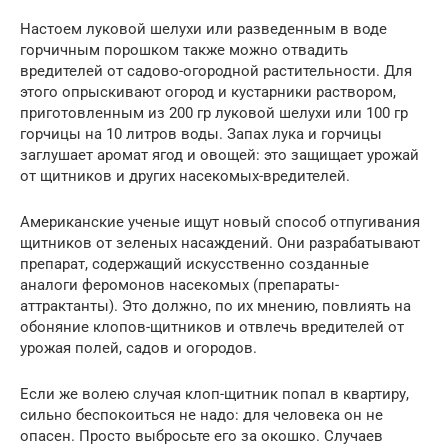
Настоем луковой шелухи или разведенным в воде
горчичным порошком также можно отвадить
вредителей от садово-огородной растительности. Для
этого опрыскивают огород и кустарники раствором,
приготовленным из 200 гр луковой шелухи или 100 гр
горчицы на 10 литров воды. Запах лука и горчицы
заглушает аромат ягод и овощей: это защищает урожай
от щитников и других насекомых-вредителей.
Американские ученые ищут новый способ отпугивания
щитников от зеленых насаждений. Они разрабатывают
препарат, содержащий искусственно созданные
аналоги феромонов насекомых (препараты-
аттрактанты). Это должно, по их мнению, повлиять на
обоняние клопов-щитников и отвлечь вредителей от
урожая полей, садов и огородов.
Если же волею случая клоп-щитник попал в квартиру,
сильно беспокоиться не надо: для человека он не
опасен. Просто выбросьте его за окошко. Случаев