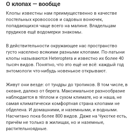
О клопах — вообще
Клопы известны нам преимущественно в качестве
постельных кровососов и садовых вонючек,
попадающихся чаще всего на малине. Владельцам
прудиков ещё водомерки знакомы.
В действительности окружающее нас пространство
густо населено всякими разными клопами. По-латыни
клопы называются Heteroptera и известно их более 40
тысяч видов. Понятно, что это ещё не всё: каждый год
энтомологи что-нибудь новенькое открывают.
Живут они везде: от тундры до тропиков. В том числе, в
океане, далеко от берега. Максимальное разнообразие
наблюдается в тёплом и сухом климате, но и наша, не
самая климатически комфортная страна клопами не
обделена. И домашними, и наземными, и водными.
Насчитано пока более 800 видов. Даже на Чукотке есть,
причём не только в жилищах, но и наземные,
растительноядные.