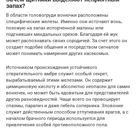
запах?
В области головогруди вонючки расположены
специфические железы. Именно они источают вонь,
похожую на запах испорченной малины или
подгнивших миндальных орехов. Благодаря ей жук
может распознавать своих сородичей. За счет этого он
создает подобие общения и посредством сигналов
может понимать намерения других насекомых.
Источником происхождения устойчивого
отвратительного амбре служит особый секрет,
вырабатываемый этими железами. Он содержит
цимициновую кислоту и абсолютно неопасен для самих
вонючек, но может быть ядовитым для представителей
других разновидностей. Чаще всего он провоцирует
спазмы, паралич и даже гибель соперника. Зловоние
служит действенным способом отпугивания врагов, а с
началом брачного периода используется для
привлечения особей противоположного пола.