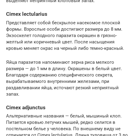
выделяют неприятный клоповый запах.
Cimex lectularius
Представляет собой бескрылое насекомое плоской
формы. Взрослые особи достигают размера до 8 мм.
Экзоскелет голодного паразита окрашен в грязно-
желтый или коричневый цвет. После насыщения
кровью меняет окрас на черный либо темно-красный.
Яйца паразитов напоминают зерна риса мелкого
размера — до 1 мм в длину. Окрашены в белый цвет.
Благодаря содержанию специфического секрета,
вырабатываемого внутренними железами, при
раздавливании яйца, источают резкий неприятный
запах.
Cimex adjunctus
Альтернативные названия — белый, мышиный клоп.
Питается кровью летучих мышей, редко селится в
постельном белье у человека. По внешнему виду не
отличается от Cimex lectularius. Длина туловища от 3 до