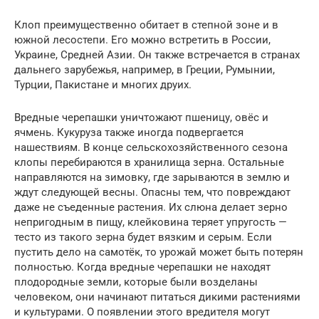
Клоп преимущественно обитает в степной зоне и в
южной лесостепи. Его можно встретить в России,
Украине, Средней Азии. Он также встречается в странах
дальнего зарубежья, например, в Греции, Румынии,
Турции, Пакистане и многих друих.
Вредные черепашки уничтожают пшеницу, овёс и
ячмень. Кукуруза также иногда подвергается
нашествиям. В конце сельскохозяйственного сезона
клопы перебираются в хранилища зерна. Остальные
направляются на зимовку, где зарываются в землю и
ждут следующей весны. Опасны тем, что повреждают
даже не съеденные растения. Их слюна делает зерно
непригодным в пищу, клейковина теряет упругость —
тесто из такого зерна будет вязким и серым. Если
пустить дело на самотёк, то урожай может быть потерян
полностью. Когда вредные черепашки не находят
плодородные земли, которые были возделаны
человеком, они начинают питаться дикими растениями
и культурами. О появлении этого вредителя могут