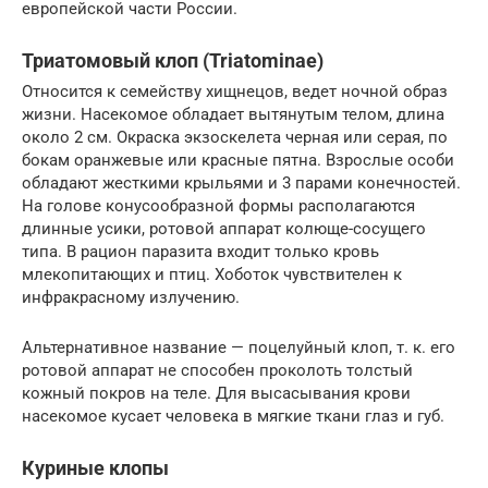
европейской части России.
Триатомовый клоп (Triatominae)
Относится к семейству хищнецов, ведет ночной образ
жизни. Насекомое обладает вытянутым телом, длина
около 2 см. Окраска экзоскелета черная или серая, по
бокам оранжевые или красные пятна. Взрослые особи
обладают жесткими крыльями и 3 парами конечностей.
На голове конусообразной формы располагаются
длинные усики, ротовой аппарат колюще-сосущего
типа. В рацион паразита входит только кровь
млекопитающих и птиц. Хоботок чувствителен к
инфракрасному излучению.
Альтернативное название — поцелуйный клоп, т. к. его
ротовой аппарат не способен проколоть толстый
кожный покров на теле. Для высасывания крови
насекомое кусает человека в мягкие ткани глаз и губ.
Куриные клопы