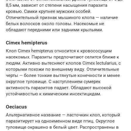
8,5 мм, зависит от степени насыщения паразита
кровью. Самки крупнее мужских особей.
Отличительный признак мышиного клопа — наличие
белых волосков около головы. Насекомые не
обладают передними или задними крыльями.
Cimex hemipterus
Клоп Cimex hemipterus относится к кровососущим
насекомых. Паразиты предпочитают селится ближе к
людям. Активно вытесняют клопов Cimex lectularius, с
которыми похожи по внешнему виду. Отличительные
черты — более тонкие вытянутые конечности и менее
округлое туловище. С наступлением сумерек
активность паразитов падает. Обладают высокой
устойчивостью к химическим инсектицидам.
Oeciacus
Альтернативное название — ласточкин клоп, который
паразитирует на одноименном виде птиц. Округлое
туловище окрашено в белый цвет. Распространены в