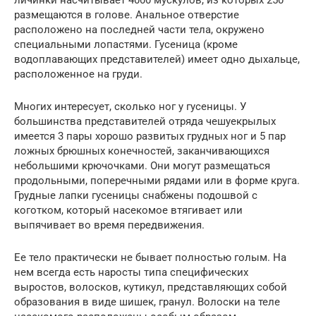
личинки насчитывает 4000 мускулов, из которых 250
размещаются в голове. Анальное отверстие
расположено на последней части тела, окружено
специальными лопастями. Гусеница (кроме
водоплавающих представителей) имеет одно дыхальце,
расположенное на груди.
Многих интересует, сколько ног у гусеницы. У
большинства представителей отряда чешуекрылых
имеется 3 пары хорошо развитых грудных ног и 5 пар
ложных брюшных конечностей, заканчивающихся
небольшими крючочками. Они могут размещаться
продольными, поперечными рядами или в форме круга.
Грудные лапки гусеницы снабжены подошвой с
коготком, который насекомое втягивает или
выпячивает во время передвижения.
Ее тело практически не бывает полностью голым. На
нем всегда есть наросты типа специфических
выростов, волосков, кутикул, представляющих собой
образования в виде шишек, гранул. Волоски на теле