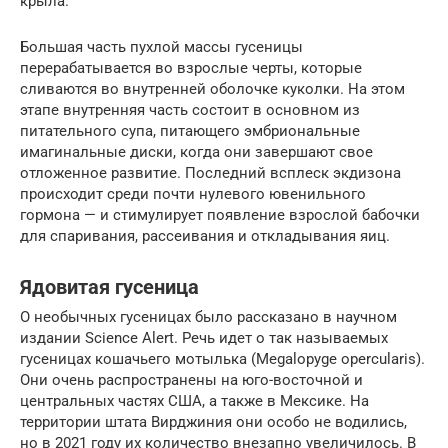
крыла.
Большая часть пухлой массы гусеницы
перерабатывается во взрослые черты, которые
сливаются во внутренней оболочке куколки. На этом
этапе внутренняя часть состоит в основном из
питательного супа, питающего эмбриональные
имагинальные диски, когда они завершают свое
отложенное развитие. Последний всплеск экдизона
происходит среди почти нулевого ювенильного
гормона — и стимулирует появление взрослой бабочки
для спаривания, рассеивания и откладывания яиц.
Ядовитая гусеница
О необычных гусеницах было рассказано в научном
издании Science Alert. Речь идет о так называемых
гусеницах кошачьего мотылька (Megalopyge opercularis).
Они очень распространены на юго-восточной и
центральных частях США, а также в Мексике. На
территории штата Вирджиния они особо не водились,
но в 2021 году их количество внезапно увеличилось. В