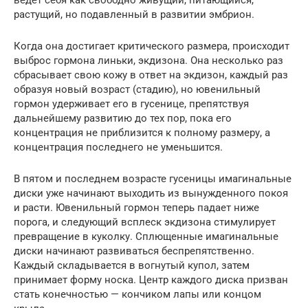
ведет себя как свободно живущий, питающийся,
растущий, но подавленный в развитии эмбрион.
Когда она достигает критического размера, происходит
выброс гормона линьки, экдизона. Она несколько раз
сбрасывает свою кожу в ответ на экдизон, каждый раз
образуя новый возраст (стадию), но ювенильный
гормон удерживает его в гусенице, препятствуя
дальнейшему развитию до тех пор, пока его
концентрация не приблизится к полному размеру, а
концентрация последнего не уменьшится.
В пятом и последнем возрасте гусеницы имагинальные
диски уже начинают выходить из вынужденного покоя
и расти. Ювенильный гормон теперь падает ниже
порога, и следующий всплеск экдизона стимулирует
превращение в куколку. Сплющенные имагинальные
диски начинают развиваться беспрепятственно.
Каждый складывается в вогнутый купол, затем
принимает форму носка. Центр каждого диска призван
стать конечностью — кончиком лапы или концом