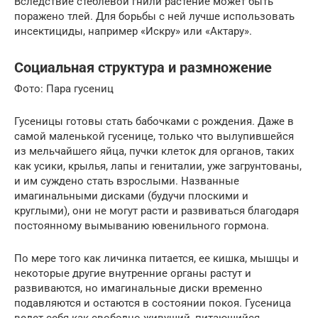
Вследствие стеблевой гнили растение может быть
поражено тлей. Для борьбы с ней лучше использовать
инсектициды, например «Искру» или «Актару».
Социальная структура и размножение
Фото: Пара гусениц
Гусеницы готовы стать бабочками с рождения. Даже в
самой маленькой гусенице, только что вылупившейся
из мельчайшего яйца, пучки клеток для органов, таких
как усики, крылья, лапы и гениталии, уже загрунтованы,
и им суждено стать взрослыми. Названные
имагинальными дисками (будучи плоскими и
круглыми), они не могут расти и развиваться благодаря
постоянному вымыванию ювенильного гормона.
По мере того как личинка питается, ее кишка, мышцы и
некоторые другие внутренние органы растут и
развиваются, но имагинальные диски временно
подавляются и остаются в состоянии покоя. Гусеница