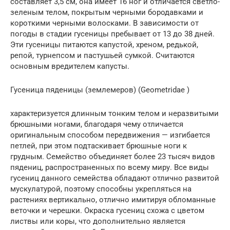
составляет 3,5 см, она имеет 16 ног и отличается светло-
зеленым телом, покрытым черными бородавками и
короткими черными волосками. В зависимости от
погоды в стадии гусеницы пребывает от 13 до 38 дней.
Эти гусеницы питаются капустой, хреном, редькой,
репой, турнепсом и пастушьей сумкой. Считаются
основным вредителем капусты.
Гусеница пяденицы (землемеров) (Geometridae )
характеризуется длинным тонким телом и неразвитыми
брюшными ногами, благодаря чему отличается
оригинальным способом передвижения — изгибается
петлей, при этом подтаскивает брюшные ноги к
грудным. Семейство объединяет более 23 тысяч видов
пядениц, распространенных по всему миру. Все виды
гусениц данного семейства обладают отлично развитой
мускулатурой, поэтому способны укрепляться на
растениях вертикально, отлично имитируя обломанные
веточки и черешки. Окраска гусениц схожа с цветом
листвы или коры, что дополнительно является