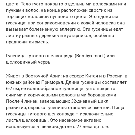
цвета. Тело густо покрыто отдельными волосками или
пучками волос, на конце расположен хвостик из
торчащих волосков пунцового цвета. Это ядовитая
гусеница: при соприкосновении с кожей человека она
вызывает болезненную аллергию. Эти гусеницы едят
листву разных деревьев и кустарников, особенно
предпочитая хмель.
Гусеница тутового шелкопряда (Bombyx mori ) или
шелковичный червь
Живет в Восточной Азии: на севере Китая и в России, в
южных районах Приморья. Длина гусеницы составляет
6-7 см, ее волнообразное туловище густо покрыто
синими и коричневыми волосатыми бородавками.
После 4 линек, завершающих 32-дневный цикл
развития, окраска гусеницы становится желтой. Пища
гусеницы тутового шелкопряда – исключительно
листья шелковицы. Это насекомое активно
используется в шелководстве с 27 века до н. э.