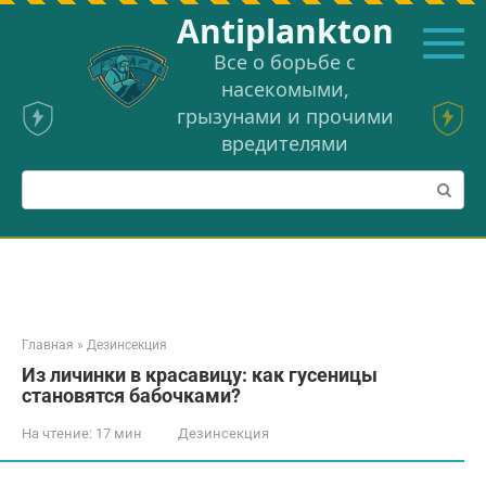
Перейти
Аntiplankton
к
контенту
Все о борьбе с
насекомыми,
грызунами и прочими
вредителями
Поиск:
Главная
»
Дезинсекция
Из личинки в красавицу: как гусеницы
становятся бабочками?
На чтение:
17 мин
Дезинсекция