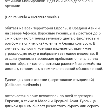
отличной маскировкой. Едят они хвою деревьев, и
орешник.
(Cerura vinula = Dicranura vinula )
обитает на всей территории Европы, в Средней Азии и
на севере Африки. Взрослые гусеницы вырастают до 6
см и отличаются телом зеленого цвета с фиолетовым
ромбом на спине, окаймленным белым контуром. В
случае опасности гусеница надувается, принимает
угрожающую позу и выбрызгивает едкое вещество. В
стадии гусеницы насекомое пребывает с начала лета
по сентябрь, питается листьями растений из семейства
ивовых, тополиных, в том числе осиной обыкновенной.
Гусеница краснохвостки (шерстолапки стыдливой)
(Calliteara pudibunda )
встречается в зоне лесостепей по всей территории
Евразии, а также в Малой и Средней Азии. Гусеница
длиной до 5 см бывает розоватого, бурого или серого