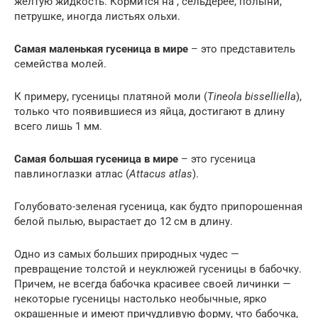
желтую жидкость. Кормится на , сельдерее, полыни,
петрушке, иногда листьях ольхи.
Самая маленькая гусеница в мире
– это представитель
семейства молей.
К примеру, гусеницы платяной моли (
Tineola bisselliella
),
только что появившиеся из яйца, достигают в длину
всего лишь 1 мм.
Самая большая гусеница в мире
– это гусеница
павлиноглазки атлас (
Attacus atlas
).
Голубовато-зеленая гусеница, как будто припорошенная
белой пылью, вырастает до 12 см в длину.
Одно из самых больших природных чудес —
превращение толстой и неуклюжей гусеницы в бабочку.
Причем, не всегда бабочка красивее своей личинки —
некоторые гусеницы настолько необычные, ярко
окрашенные и имеют причудливую форму, что бабочка,