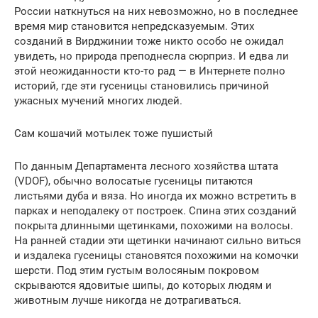
России наткнуться на них невозможно, но в последнее
время мир становится непредсказуемым. Этих
созданий в Вирджинии тоже никто особо не ожидал
увидеть, но природа преподнесла сюрприз. И едва ли
этой неожиданности кто-то рад — в Интернете полно
историй, где эти гусеницы становились причиной
ужасных мучений многих людей.
Сам кошачий мотылек тоже пушистый
По данным Департамента лесного хозяйства штата
(VDOF), обычно волосатые гусеницы питаются
листьями дуба и вяза. Но иногда их можно встретить в
парках и неподалеку от построек. Спина этих созданий
покрыта длинными щетинками, похожими на волосы.
На ранней стадии эти щетинки начинают сильно виться
и издалека гусеницы становятся похожими на комочки
шерсти. Под этим густым волосяным покровом
скрываются ядовитые шипы, до которых людям и
животным лучше никогда не дотрагиваться.